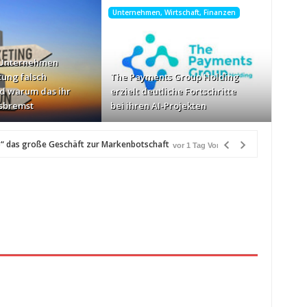
Unternehmen, Wirtschaft, Finanzen
 Unternehmen
tung falsch
The Payments Group Holding
d warum das ihr
erzielt deutliche Fortschritte
sbremst
bei ihren AI-Projekten
“ das große Geschäft zur Markenbotschaft
vor 1 Tag Vorher
r
schwindigkeiten: AOC GAMING CQ32G4ZA
vor 1 Tag Vorher
zlich“
vor 1 Tag Vorher