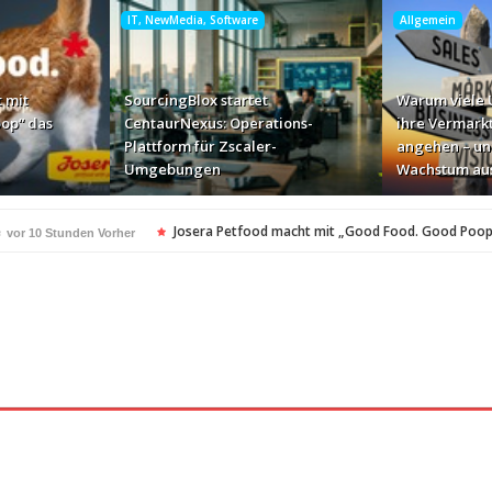
IT, NewMedia, Software
Allgemein
 mit
SourcingBlox startet
Warum viele
op“ das
CentaurNexus: Operations-
ihre Vermark
Plattform für Zscaler-
angehen – un
Umgebungen
Wachstum au
e
Josera Petfood macht mit „Good Food. Good Poop
vor 10 Stunden Vorher
für Zscaler-Umgebungen
vor 1 Tag Vorher
 – und warum das ihr Wachstum ausbremst
vor 1 Tag Vorher
i ihren AI-Projekten
Mallorca am Elbstrand
vor 1 Tag Vorher
vor 1 Tag Vorhe
i den Bayerischen Bio-Erlebnistagen
Monitor mit drei Ge
vor 1 Tag Vorher
kassiert
„Der Elbwald ist für Menschen und Natur unerset
vor 1 Tag Vorher