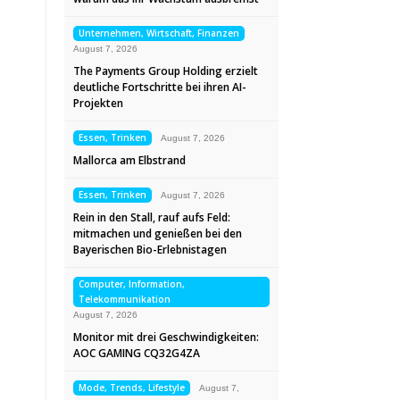
Unternehmen, Wirtschaft, Finanzen
August 7, 2026
The Payments Group Holding erzielt
deutliche Fortschritte bei ihren AI-
Projekten
Essen, Trinken
August 7, 2026
Mallorca am Elbstrand
Essen, Trinken
August 7, 2026
Rein in den Stall, rauf aufs Feld:
mitmachen und genießen bei den
Bayerischen Bio-Erlebnistagen
Computer, Information,
Telekommunikation
August 7, 2026
Monitor mit drei Geschwindigkeiten:
AOC GAMING CQ32G4ZA
Mode, Trends, Lifestyle
August 7,