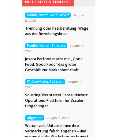
NEUIGKEITEN TIMELINE
Politik, Recht, Gesellschaft
August
8, 2026
Trennung oder Paarberatung: Wege
aus der Beziehungskrise
Familie, Kinder, Zuhause
August 7,
2026
Josera Petfood macht mit „Good
Food. Good Poop“ das große
Geschäft zur Markenbotschaft
IT, NewMedia, Software
August 7,
2026
SourcingBlox startet CentaurNexus:
Operations-Plattform für Zscaler-
Umgebungen
Allgemein
August 7, 2026
Warum viele Unternehmen ihre
Vermarktung falsch angehen – und
warum das ihr Wachstum ausbremst