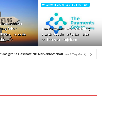
Unternehmen, Wirtschaft, Finanzen
 Unternehmen
tung falsch
The Payments Group Holding
d warum das ihr
erzielt deutliche Fortschritte
sbremst
bei ihren AI-Projekten
“ das große Geschäft zur Markenbotschaft
vor 1 Tag Vorher
r
schwindigkeiten: AOC GAMING CQ32G4ZA
vor 1 Tag Vorher
zlich“
vor 1 Tag Vorher