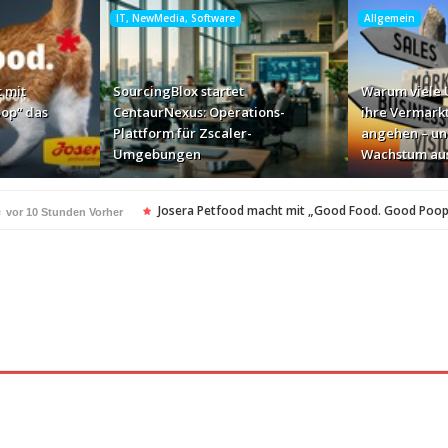
IT, NewMedia, Software
Allgemein
 mit
SourcingBlox startet
Warum viele
op“ das
CentaurNexus: Operations-
ihre Vermark
Plattform für Zscaler-
angehen – un
Umgebungen
Wachstum au
e
Josera Petfood macht mit „Good Food. Good Poop
vor 10 Stunden Vorher
für Zscaler-Umgebungen
vor 1 Tag Vorher
 – und warum das ihr Wachstum ausbremst
vor 1 Tag Vorher
i ihren AI-Projekten
Mallorca am Elbstrand
vor 1 Tag Vorher
vor 1 Tag Vorhe
i den Bayerischen Bio-Erlebnistagen
Monitor mit drei Ge
vor 1 Tag Vorher
kassiert
„Der Elbwald ist für Menschen und Natur unerset
vor 1 Tag Vorher