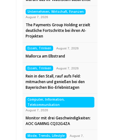
Unternehmen, Wirtschaft, Finanzen
August 7, 2026
The Payments Group Holding erzielt
deutliche Fortschritte bei ihren AI-
Projekten
Essen, Trinken
August 7, 2026
Mallorca am Elbstrand
Essen, Trinken
August 7, 2026
Rein in den Stall, rauf aufs Feld:
mitmachen und genießen bei den
Bayerischen Bio-Erlebnistagen
Computer, Information,
Telekommunikation
August 7, 2026
Monitor mit drei Geschwindigkeiten:
AOC GAMING CQ32G4ZA
Mode, Trends, Lifestyle
August 7,