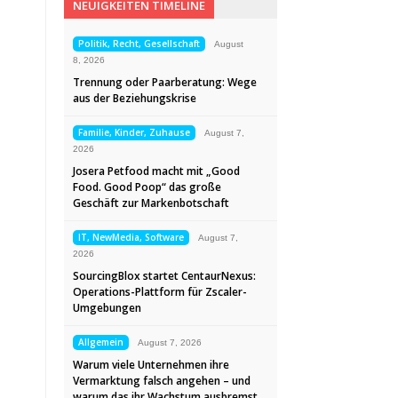
NEUIGKEITEN TIMELINE
Politik, Recht, Gesellschaft
August
8, 2026
Trennung oder Paarberatung: Wege
aus der Beziehungskrise
Familie, Kinder, Zuhause
August 7,
2026
Josera Petfood macht mit „Good
Food. Good Poop“ das große
Geschäft zur Markenbotschaft
IT, NewMedia, Software
August 7,
2026
SourcingBlox startet CentaurNexus:
Operations-Plattform für Zscaler-
Umgebungen
Allgemein
August 7, 2026
Warum viele Unternehmen ihre
Vermarktung falsch angehen – und
warum das ihr Wachstum ausbremst