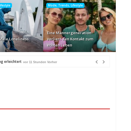
festyle
Mode, Trends, Lifestyle
Eine Männergeneration
Male Loneliness
verliert den Kontakt zum
echten Leben
g erleichtert
vor 11 Stunden Vorher
r 11 Stunden Vorher
rher
en Vorher