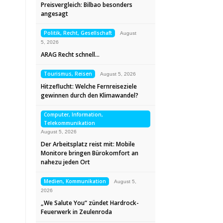
Preisvergleich: Bilbao besonders
angesagt
Politik, Recht, Gesellschaft
August
5, 2026
ARAG Recht schnell…
Tourismus, Reisen
August 5, 2026
Hitzeflucht: Welche Fernreiseziele
gewinnen durch den Klimawandel?
Computer, Information,
Telekommunikation
August 5, 2026
Der Arbeitsplatz reist mit: Mobile
Monitore bringen Bürokomfort an
nahezu jeden Ort
Medien, Kommunikation
August 5,
2026
„We Salute You“ zündet Hardrock-
Feuerwerk in Zeulenroda