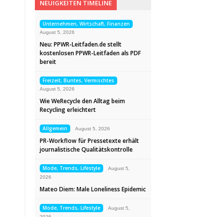
NEUIGKEITEN TIMELINE
Unternehmen, Wirtschaft, Finanzen
August 5, 2026
Neu: PPWR-Leitfaden.de stellt
kostenlosen PPWR-Leitfaden als PDF
bereit
Freizeit, Buntes, Vermischtes
August 5, 2026
Wie WeRecycle den Alltag beim
Recycling erleichtert
Allgemein
August 5, 2026
PR-Workflow für Pressetexte erhält
journalistische Qualitätskontrolle
Mode, Trends, Lifestyle
August 5,
2026
Mateo Diem: Male Loneliness Epidemic
Mode, Trends, Lifestyle
August 5,
2026