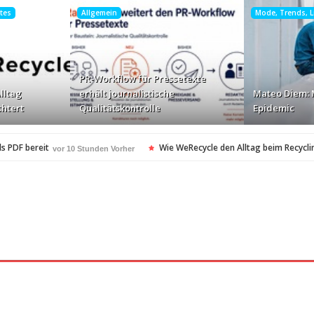
htes
Allgemein
Mode, Trends, Li
PR-Workflow für Pressetexte
lltag
erhält journalistische
Mateo Diem: 
chtert
Qualitätskontrolle
Epidemic
s PDF bereit
Wie WeRecycle den Alltag beim Recyclin
vor 10 Stunden Vorher
kontrolle
Mateo Diem: Male Loneliness Epidemic
vor 11 Stunden Vorher
vo
en
Cloud Print ist nur der Anfang …
vor 11 Stunden Vorher
vor 12 Stunden Vo
oft-Community
vor 13 Stunden Vorher
heitsstandards Europas für Extreme Platform ONE
vor 13 Stunden Vorher
esonders angesagt
ARAG Recht schnell…
vor 13 Stunden Vorher
vor 13 Stund