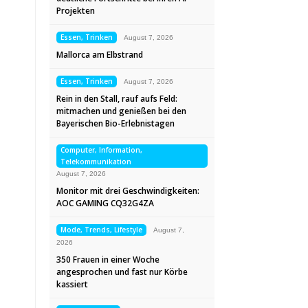
Projekten
Essen, Trinken
August 7, 2026
Mallorca am Elbstrand
Essen, Trinken
August 7, 2026
Rein in den Stall, rauf aufs Feld:
mitmachen und genießen bei den
Bayerischen Bio-Erlebnistagen
Computer, Information,
Telekommunikation
August 7, 2026
Monitor mit drei Geschwindigkeiten:
AOC GAMING CQ32G4ZA
Mode, Trends, Lifestyle
August 7,
2026
350 Frauen in einer Woche
angesprochen und fast nur Körbe
kassiert