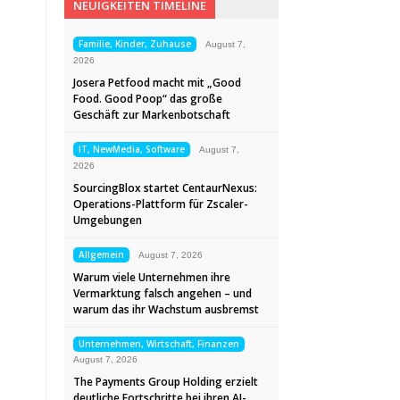
NEUIGKEITEN TIMELINE
Familie, Kinder, Zuhause
August 7,
2026
Josera Petfood macht mit „Good
Food. Good Poop“ das große
Geschäft zur Markenbotschaft
IT, NewMedia, Software
August 7,
2026
SourcingBlox startet CentaurNexus:
Operations-Plattform für Zscaler-
Umgebungen
Allgemein
August 7, 2026
Warum viele Unternehmen ihre
Vermarktung falsch angehen – und
warum das ihr Wachstum ausbremst
Unternehmen, Wirtschaft, Finanzen
August 7, 2026
The Payments Group Holding erzielt
deutliche Fortschritte bei ihren AI-