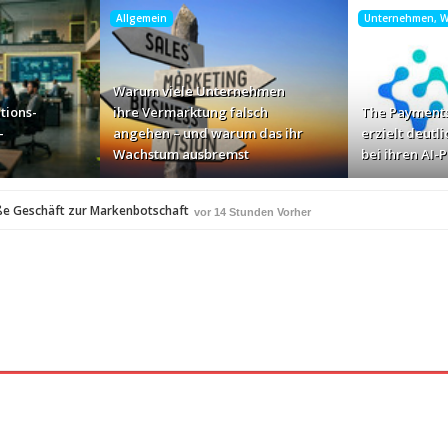
Allgemein
Unternehmen, Wi
Warum viele Unternehmen
tions-
ihre Vermarktung falsch
The Payments
-
angehen – und warum das ihr
erzielt deutli
Wachstum ausbremst
bei ihren AI-
ße Geschäft zur Markenbotschaft
vor 14 Stunden Vorher
für Zscaler-Umgebungen
vor 16 Stunden Vorher
 – und warum das ihr Wachstum ausbremst
vor 18 Stunden Vorher
i ihren AI-Projekten
Mallorca am Elbstrand
vor 19 Stunden Vorher
vor 19 S
i den Bayerischen Bio-Erlebnistagen
vor 21 Stunden Vorher
A
350 Frauen in einer Woche angesprochen und fast 
vor 21 Stunden Vorher
Studie: Die größten Roaming-Fallen deutscher Urlauber 2
 Stunden Vorher