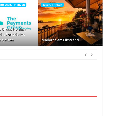
rtschaft, Finanzen
Essen, Trinken
 Group Holding
che Fortschritte
Projekten
Mallorca am Elbstrand
tunden Vorher
nur Körbe kassiert
vor 22 Stunden Vorher
026
vor 22 Stunden Vorher