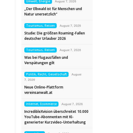
Umwelt, Energie
August 7, 2026
„Der Elbwald ist für Menschen und
Natur unersetzlich“
Tourismus, Reisen
August 7, 2026
Studie: Die größten Roaming-Fallen
deutscher Urlauber 2026
Tourismus, Reisen
August 7, 2026
Was bei Flugausfällen und
Verspätungen gilt
Politik, Recht, Gesellschaft
August
7, 2026
Neue Online-Plattform
vereinsanwalt.at
Internet, Ecommerce
August 7, 2026
IncredibleXvision überschreitet 10.000
YouTube-Abonnenten mit KI-
generierter Kurzvideo-Unterhaltung