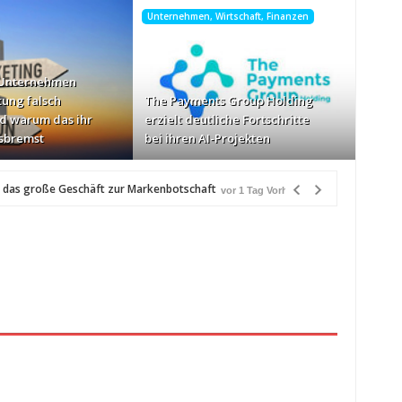
Unternehmen, Wirtschaft, Finanzen
 Unternehmen
tung falsch
The Payments Group Holding
d warum das ihr
erzielt deutliche Fortschritte
sbremst
bei ihren AI-Projekten
 das große Geschäft zur Markenbotschaft
vor 1 Tag Vorher
r
schwindigkeiten: AOC GAMING CQ32G4ZA
vor 1 Tag Vorher
zlich“
vor 1 Tag Vorher