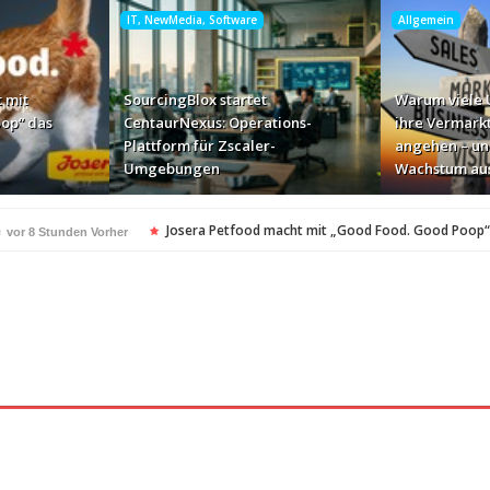
IT, NewMedia, Software
Allgemein
 mit
SourcingBlox startet
Warum viele
op“ das
CentaurNexus: Operations-
ihre Vermark
Plattform für Zscaler-
angehen – un
Umgebungen
Wachstum au
e
Josera Petfood macht mit „Good Food. Good Poop“
vor 8 Stunden Vorher
für Zscaler-Umgebungen
vor 1 Tag Vorher
 – und warum das ihr Wachstum ausbremst
vor 1 Tag Vorher
i ihren AI-Projekten
Mallorca am Elbstrand
vor 1 Tag Vorher
vor 1 Tag Vorhe
i den Bayerischen Bio-Erlebnistagen
Monitor mit drei Ge
vor 1 Tag Vorher
kassiert
„Der Elbwald ist für Menschen und Natur unerset
vor 1 Tag Vorher