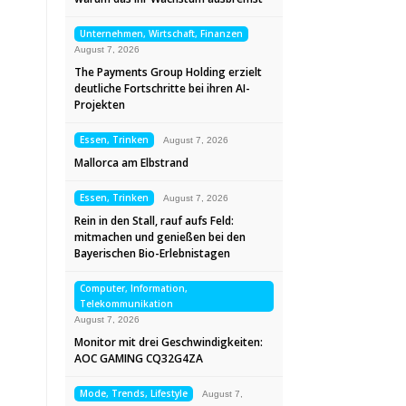
Unternehmen, Wirtschaft, Finanzen
August 7, 2026
The Payments Group Holding erzielt
deutliche Fortschritte bei ihren AI-
Projekten
Essen, Trinken
August 7, 2026
Mallorca am Elbstrand
Essen, Trinken
August 7, 2026
Rein in den Stall, rauf aufs Feld:
mitmachen und genießen bei den
Bayerischen Bio-Erlebnistagen
Computer, Information,
Telekommunikation
August 7, 2026
Monitor mit drei Geschwindigkeiten:
AOC GAMING CQ32G4ZA
Mode, Trends, Lifestyle
August 7,