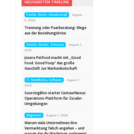
NEUIGKEITEN TIMELINE
Politik, Recht, Gesellschaft
August
8, 2026
Trennung oder Paarberatung: Wege
aus der Beziehungskrise
Familie, Kinder, Zuhause
August 7,
2026
Josera Petfood macht mit „Good
Food. Good Poop“ das große
Geschäft zur Markenbotschaft
IT, NewMedia, Software
August 7,
2026
SourcingBlox startet CentaurNexus:
Operations-Plattform für Zscaler-
Umgebungen
Allgemein
August 7, 2026
Warum viele Unternehmen ihre
Vermarktung falsch angehen – und
warum das ihr Wachstum ausbremst