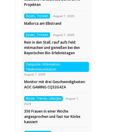
Projekten
Essen, Trinken
August 7, 2026
Mallorca am Elbstrand
Essen, Trinken
August 7, 2026
Rein in den Stall, rauf aufs Feld:
mitmachen und genießen bei den
Bayerischen Bio-Erlebnistagen
Computer, Information,
Telekommunikation
August 7, 2026
Monitor mit drei Geschwindigkeiten:
AOC GAMING CQ32G4ZA
Mode, Trends, Lifestyle
August 7,
2026
350 Frauen in einer Woche
angesprochen und fast nur Körbe
kassiert