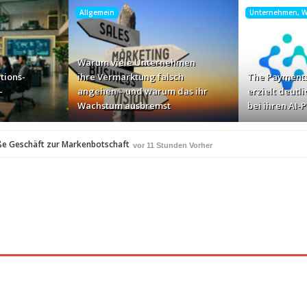
Allgemein
Unternehmen, Wi
Warum viele Unternehmen
tions-
ihre Vermarktung falsch
The Payments
-
angehen – und warum das ihr
erzielt deutli
Wachstum ausbremst
bei ihren AI-
ße Geschäft zur Markenbotschaft
vor 11 Stunden Vorher
für Zscaler-Umgebungen
vor 13 Stunden Vorher
 – und warum das ihr Wachstum ausbremst
vor 15 Stunden Vorher
i ihren AI-Projekten
Mallorca am Elbstrand
vor 16 Stunden Vorher
vor 16 S
i den Bayerischen Bio-Erlebnistagen
vor 18 Stunden Vorher
A
350 Frauen in einer Woche angesprochen und fast 
vor 19 Stunden Vorher
Studie: Die größten Roaming-Fallen deutscher Urlauber 2
 Stunden Vorher