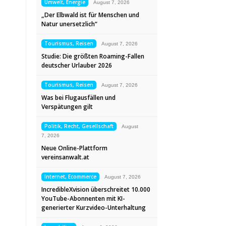
Umwelt, Energie
August 7, 2026
„Der Elbwald ist für Menschen und
Natur unersetzlich“
Tourismus, Reisen
August 7, 2026
Studie: Die größten Roaming-Fallen
deutscher Urlauber 2026
Tourismus, Reisen
August 7, 2026
Was bei Flugausfällen und
Verspätungen gilt
Politik, Recht, Gesellschaft
August
7, 2026
Neue Online-Plattform
vereinsanwalt.at
Internet, Ecommerce
August 7, 2026
IncredibleXvision überschreitet 10.000
YouTube-Abonnenten mit KI-
generierter Kurzvideo-Unterhaltung