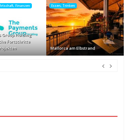
rtschaft, Finanzen
Essen, Trinken
 Group Holding
che Fortschritte
Projekten
Mallorca am Elbstrand
tunden Vorher
nur Körbe kassiert
vor 19 Stunden Vorher
026
vor 20 Stunden Vorher