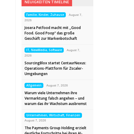
NEUIGKEITEN TIMELINE
Familie, Kinder, Zuhause
August 7,
2026
Josera Petfood macht mit „Good
Food. Good Poop“ das große
Geschäft zur Markenbotschaft
IT, NewMedia, Software
August 7,
2026
SourcingBlox startet CentaurNexus:
Operations-Plattform für Zscaler-
Umgebungen
Allgemein
August 7, 2026
Warum viele Unternehmen ihre
Vermarktung falsch angehen – und
warum das ihr Wachstum ausbremst
Unternehmen, Wirtschaft, Finanzen
August 7, 2026
The Payments Group Holding erzielt
deutliche Fortschritte bei ihren AI-