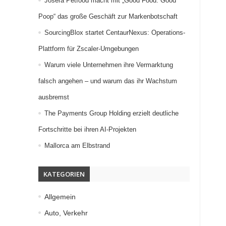
Josera Petfood macht mit „Good Food. Good
Poop“ das große Geschäft zur Markenbotschaft
SourcingBlox startet CentaurNexus: Operations-
Plattform für Zscaler-Umgebungen
Warum viele Unternehmen ihre Vermarktung
falsch angehen – und warum das ihr Wachstum
ausbremst
The Payments Group Holding erzielt deutliche
Fortschritte bei ihren AI-Projekten
Mallorca am Elbstrand
KATEGORIEN
Allgemein
Auto, Verkehr