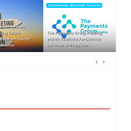
Unternehmen, Wirtschaft, Finanzen
 Unternehmen
tung falsch
The Payments Group Holding
d warum das ihr
erzielt deutliche Fortschritte
sbremst
bei ihren AI-Projekten
Vorher
Geschwindigkeiten: AOC GAMING CQ32G4ZA
vor 2 Tagen Vorher
etzlich“
vor 2 Tagen Vorher