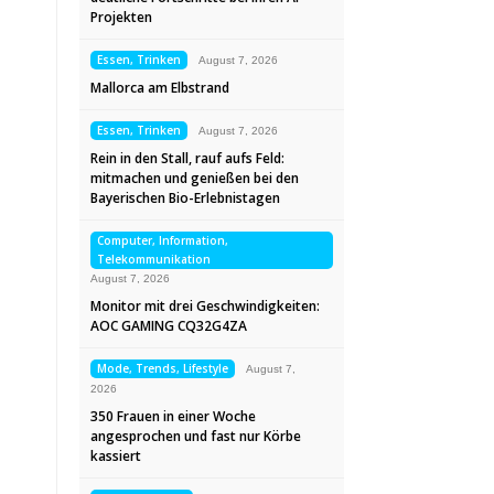
Projekten
Essen, Trinken
August 7, 2026
Mallorca am Elbstrand
Essen, Trinken
August 7, 2026
Rein in den Stall, rauf aufs Feld:
mitmachen und genießen bei den
Bayerischen Bio-Erlebnistagen
Computer, Information,
Telekommunikation
August 7, 2026
Monitor mit drei Geschwindigkeiten:
AOC GAMING CQ32G4ZA
Mode, Trends, Lifestyle
August 7,
2026
350 Frauen in einer Woche
angesprochen und fast nur Körbe
kassiert