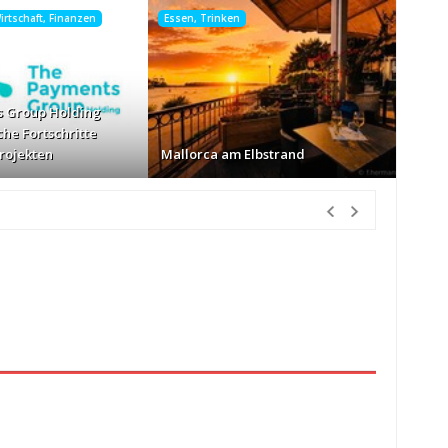
rtschaft, Finanzen
Essen, Trinken
 Group Holding
che Fortschritte
Projekten
Mallorca am Elbstrand
tunden Vorher
nur Körbe kassiert
vor 17 Stunden Vorher
026
vor 18 Stunden Vorher