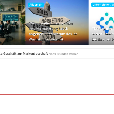
Allgemein
Unternehmen, Wi
Warum viele Unternehmen
tions-
ihre Vermarktung falsch
The Payments
-
angehen – und warum das ihr
erzielt deutli
Wachstum ausbremst
bei ihren AI-
ße Geschäft zur Markenbotschaft
vor 9 Stunden Vorher
für Zscaler-Umgebungen
vor 11 Stunden Vorher
 – und warum das ihr Wachstum ausbremst
vor 13 Stunden Vorher
i ihren AI-Projekten
Mallorca am Elbstrand
vor 14 Stunden Vorher
vor 14 S
i den Bayerischen Bio-Erlebnistagen
vor 16 Stunden Vorher
A
350 Frauen in einer Woche angesprochen und fast 
vor 17 Stunden Vorher
Studie: Die größten Roaming-Fallen deutscher Urlauber 2
 Stunden Vorher