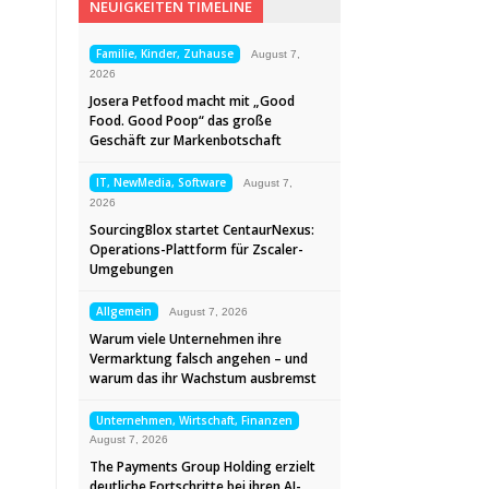
NEUIGKEITEN TIMELINE
Familie, Kinder, Zuhause
August 7,
2026
Josera Petfood macht mit „Good
Food. Good Poop“ das große
Geschäft zur Markenbotschaft
IT, NewMedia, Software
August 7,
2026
SourcingBlox startet CentaurNexus:
Operations-Plattform für Zscaler-
Umgebungen
Allgemein
August 7, 2026
Warum viele Unternehmen ihre
Vermarktung falsch angehen – und
warum das ihr Wachstum ausbremst
Unternehmen, Wirtschaft, Finanzen
August 7, 2026
The Payments Group Holding erzielt
deutliche Fortschritte bei ihren AI-