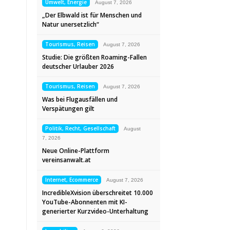
Umwelt, Energie
August 7, 2026
„Der Elbwald ist für Menschen und
Natur unersetzlich“
Tourismus, Reisen
August 7, 2026
Studie: Die größten Roaming-Fallen
deutscher Urlauber 2026
Tourismus, Reisen
August 7, 2026
Was bei Flugausfällen und
Verspätungen gilt
Politik, Recht, Gesellschaft
August
7, 2026
Neue Online-Plattform
vereinsanwalt.at
Internet, Ecommerce
August 7, 2026
IncredibleXvision überschreitet 10.000
YouTube-Abonnenten mit KI-
generierter Kurzvideo-Unterhaltung