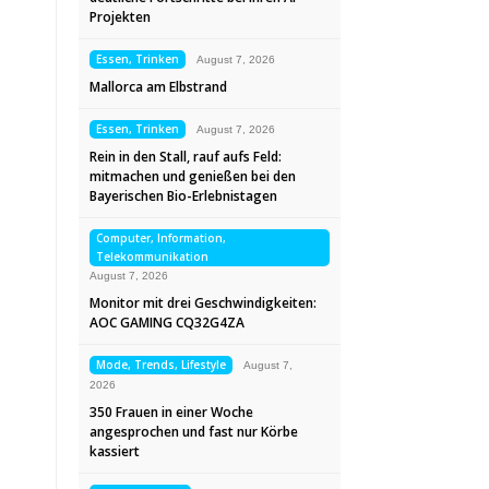
Projekten
Essen, Trinken
August 7, 2026
Mallorca am Elbstrand
Essen, Trinken
August 7, 2026
Rein in den Stall, rauf aufs Feld:
mitmachen und genießen bei den
Bayerischen Bio-Erlebnistagen
Computer, Information,
Telekommunikation
August 7, 2026
Monitor mit drei Geschwindigkeiten:
AOC GAMING CQ32G4ZA
Mode, Trends, Lifestyle
August 7,
2026
350 Frauen in einer Woche
angesprochen und fast nur Körbe
kassiert