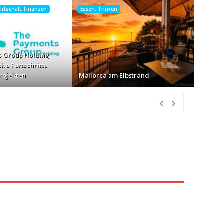
rtschaft, Finanzen
Essen, Trinken
 Group Holding
che Fortschritte
Projekten
Mallorca am Elbstrand
nden Vorher
nur Körbe kassiert
vor 12 Stunden Vorher
026
vor 13 Stunden Vorher