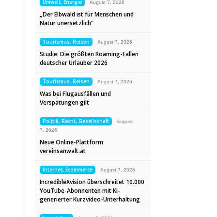
Umwelt, Energie
August 7, 2026
„Der Elbwald ist für Menschen und
Natur unersetzlich“
Tourismus, Reisen
August 7, 2026
Studie: Die größten Roaming-Fallen
deutscher Urlauber 2026
Tourismus, Reisen
August 7, 2026
Was bei Flugausfällen und
Verspätungen gilt
Politik, Recht, Gesellschaft
August
7, 2026
Neue Online-Plattform
vereinsanwalt.at
Internet, Ecommerce
August 7, 2026
IncredibleXvision überschreitet 10.000
YouTube-Abonnenten mit KI-
generierter Kurzvideo-Unterhaltung