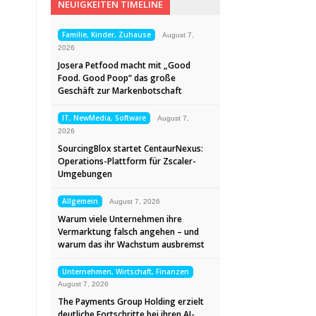
NEUIGKEITEN TIMELINE
Familie, Kinder, Zuhause
August 7,
2026
Josera Petfood macht mit „Good
Food. Good Poop“ das große
Geschäft zur Markenbotschaft
IT, NewMedia, Software
August 7,
2026
SourcingBlox startet CentaurNexus:
Operations-Plattform für Zscaler-
Umgebungen
Allgemein
August 7, 2026
Warum viele Unternehmen ihre
Vermarktung falsch angehen – und
warum das ihr Wachstum ausbremst
Unternehmen, Wirtschaft, Finanzen
August 7, 2026
The Payments Group Holding erzielt
deutliche Fortschritte bei ihren AI-