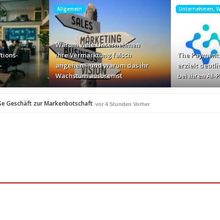
Allgemein
Unternehmen, Wi
Warum viele Unternehmen
tions-
ihre Vermarktung falsch
The Payments
-
angehen – und warum das ihr
erzielt deutli
Wachstum ausbremst
bei ihren AI-
ße Geschäft zur Markenbotschaft
vor 4 Stunden Vorher
für Zscaler-Umgebungen
vor 6 Stunden Vorher
 – und warum das ihr Wachstum ausbremst
vor 8 Stunden Vorher
i ihren AI-Projekten
Mallorca am Elbstrand
vor 9 Stunden Vorher
vor 9 Stu
i den Bayerischen Bio-Erlebnistagen
vor 11 Stunden Vorher
A
350 Frauen in einer Woche angesprochen und fast 
vor 12 Stunden Vorher
Studie: Die größten Roaming-Fallen deutscher Urlauber 2
 Stunden Vorher