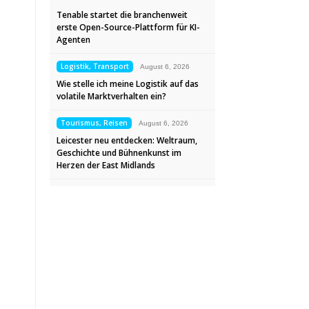
Tenable startet die branchenweit
erste Open-Source-Plattform für KI-
Agenten
Logistik, Transport
August 6, 2026
Wie stelle ich meine Logistik auf das
volatile Marktverhalten ein?
Tourismus, Reisen
August 6, 2026
Leicester neu entdecken: Weltraum,
Geschichte und Bühnenkunst im
Herzen der East Midlands