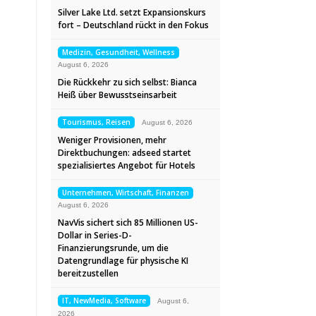
Silver Lake Ltd. setzt Expansionskurs
fort – Deutschland rückt in den Fokus
Medizin, Gesundheit, Wellness
August 6, 2026
Die Rückkehr zu sich selbst: Bianca
Heiß über Bewusstseinsarbeit
Tourismus, Reisen
August 6, 2026
Weniger Provisionen, mehr
Direktbuchungen: adseed startet
spezialisiertes Angebot für Hotels
Unternehmen, Wirtschaft, Finanzen
August 6, 2026
NavVis sichert sich 85 Millionen US-
Dollar in Series-D-
Finanzierungsrunde, um die
Datengrundlage für physische KI
bereitzustellen
IT, NewMedia, Software
August 6,
2026