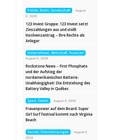
Politik, Recht, Gesellschaft
August
6, 2026
123 Invest Gruppe: 123 Invest setzt
Zinszahlungen aus und stellt
Insolvenzantrag – Ihre Rechte als
Anleger
Unternehmen, Wirtschaft, Finanzen
August 6, 2026
Rockstone News – First Phosphate
und der Aufstieg der
nordamerikanischen Batterie-
Unabhängigkeit: Die Entstehung des
Battery Valley in Québec
Sport, Events
August 6, 2026
Frauenpower auf dem Board: Super
Girl Surf Festival kommt nach Virginia
Beach
Handel, Dienstleistungen
August 6,
2026