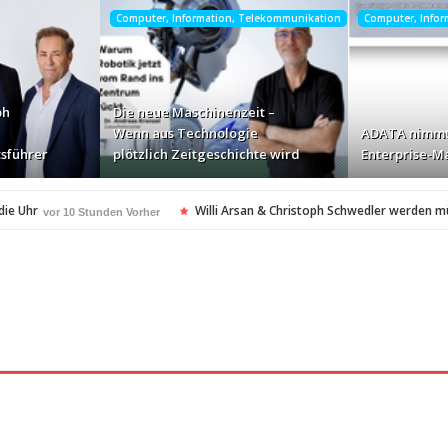
Computer, Information, Telekommunikation
Computer, Info
ph
Die neue Maschinenzeit –
Wenn aus Technologie
ADATA nimmt
sführer
plötzlich Zeitgeschichte wird
Enterprise-Ma
die Uhr
Willi Arsan & Christoph Schwedler werden 
vor 10 Stunden Vorher
itgeschichte wird
ADATA nimmt deutschen Enterpris
vor 12 Stunden Vorher
ellt Insolvenzantrag – Ihre Rechte als Anleger
vor 12 Stunden Vorher
amerikanischen Batterie-Unabhängigkeit: Die Entstehung des Battery Valley i
nach Virginia Beach
vor 12 Stunden Vorher
t in den Fokus
Die Rückkehr zu sich selbst: Bianca 
vor 12 Stunden Vorher
spezialisiertes Angebot für Hotels
vor 12 Stunden Vorher