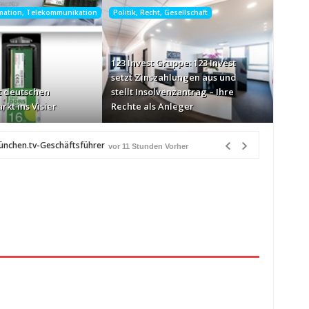
rmation, Telekommunikation
Politik, Recht, Gesellschaft
123 Invest Gruppe: 123 Invest
setzt Zinszahlungen aus und
 deutschen
stellt Insolvenzantrag – Ihre
rkt ins Visier
Rechte als Anleger
münchen.tv-Geschäftsführer
vor 11 Stunden Vorher
e-Markt ins Visier
vor 12 Stunden Vorher
n Québec
vor 12 Stunden Vorher
Heiß über Bewusstseinsarbeit
vor 12 Stunden Vorher