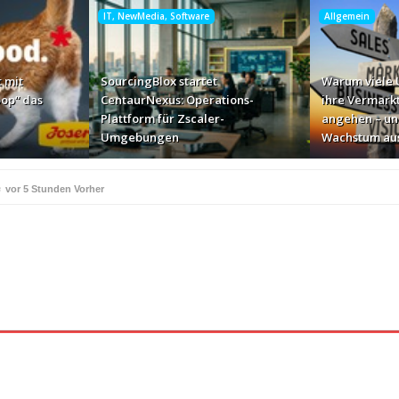
IT, NewMedia, Software
Allgemein
 mit
SourcingBlox startet
Warum viele
op“ das
CentaurNexus: Operations-
ihre Vermark
Plattform für Zscaler-
angehen – un
Umgebungen
Wachstum au
e
vor 5 Stunden Vorher
ße Geschäft zur Markenbotschaft
vor 22 Stunden Vorher
für Zscaler-Umgebungen
vor 24 Stunden Vorher
 – und warum das ihr Wachstum ausbremst
vor 1 Tag Vorher
i ihren AI-Projekten
Mallorca am Elbstrand
vor 1 Tag Vorher
vor 1 Tag Vorhe
i den Bayerischen Bio-Erlebnistagen
Monitor mit drei Ge
vor 1 Tag Vorher
kassiert
„Der Elbwald ist für Menschen und Natur unerset
vor 1 Tag Vorher