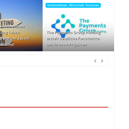
Unternehmen, Wirtschaft, Finanzen
 Unternehmen
tung falsch
The Payments Group Holding
d warum das ihr
erzielt deutliche Fortschritte
sbremst
bei ihren AI-Projekten
r
schwindigkeiten: AOC GAMING CQ32G4ZA
vor 1 Tag Vorher
zlich“
vor 1 Tag Vorher