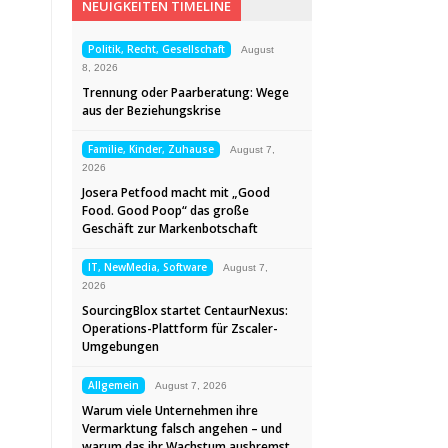
NEUIGKEITEN TIMELINE
Politik, Recht, Gesellschaft
August
8, 2026
Trennung oder Paarberatung: Wege
aus der Beziehungskrise
Familie, Kinder, Zuhause
August 7,
2026
Josera Petfood macht mit „Good
Food. Good Poop“ das große
Geschäft zur Markenbotschaft
IT, NewMedia, Software
August 7,
2026
SourcingBlox startet CentaurNexus:
Operations-Plattform für Zscaler-
Umgebungen
Allgemein
August 7, 2026
Warum viele Unternehmen ihre
Vermarktung falsch angehen – und
warum das ihr Wachstum ausbremst