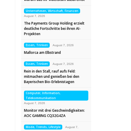
Unternehmen, Wirtschaft, Finanzen
August 7, 2026
The Payments Group Holding erzielt
deutliche Fortschritte bei ihren AI-
Projekten
Essen, Trinken
August 7, 2026
Mallorca am Elbstrand
Essen, Trinken
August 7, 2026
Rein in den Stall, rauf aufs Feld:
mitmachen und genießen bei den
Bayerischen Bio-Erlebnistagen
Computer, Information,
Telekommunikation
August 7, 2026
Monitor mit drei Geschwindigkeiten:
AOC GAMING CQ32G4ZA
Mode, Trends, Lifestyle
August 7,