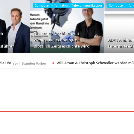
Computer, Information, Telekommunikation
Computer, Info
ph
Die neue Maschinenzeit –
Wenn aus Technologie
ADATA nimmt
sführer
plötzlich Zeitgeschichte wird
Enterprise-Ma
die Uhr
Willi Arsan & Christoph Schwedler werden m
vor 4 Stunden Vorher
itgeschichte wird
ADATA nimmt deutschen Enterprise
vor 6 Stunden Vorher
ellt Insolvenzantrag – Ihre Rechte als Anleger
vor 6 Stunden Vorher
amerikanischen Batterie-Unabhängigkeit: Die Entstehung des Battery Valley i
nach Virginia Beach
vor 6 Stunden Vorher
t in den Fokus
Die Rückkehr zu sich selbst: Bianca H
vor 7 Stunden Vorher
spezialisiertes Angebot für Hotels
vor 7 Stunden Vorher