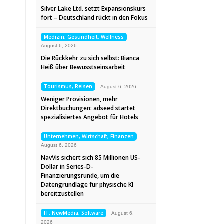
Silver Lake Ltd. setzt Expansionskurs
fort – Deutschland rückt in den Fokus
Medizin, Gesundheit, Wellness
August 6, 2026
Die Rückkehr zu sich selbst: Bianca
Heiß über Bewusstseinsarbeit
Tourismus, Reisen
August 6, 2026
Weniger Provisionen, mehr
Direktbuchungen: adseed startet
spezialisiertes Angebot für Hotels
Unternehmen, Wirtschaft, Finanzen
August 6, 2026
NavVis sichert sich 85 Millionen US-
Dollar in Series-D-
Finanzierungsrunde, um die
Datengrundlage für physische KI
bereitzustellen
IT, NewMedia, Software
August 6,
2026