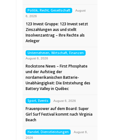
Politik, Recht, Gesellschaft
August
6, 2026
123 Invest Gruppe: 123 Invest setzt
Zinszahlungen aus und stellt
Insolvenzantrag – Ihre Rechte als
Anleger
Unternehmen, Wirtschaft, Finanzen
August 6, 2026
Rockstone News – First Phosphate
und der Aufstieg der
nordamerikanischen Batterie-
Unabhängigkeit: Die Entstehung des
Battery Valley in Québec
Sport, Events
August 6, 2026
Frauenpower auf dem Board: Super
Girl Surf Festival kommt nach Virginia
Beach
Handel, Dienstleistungen
August 6,
2026