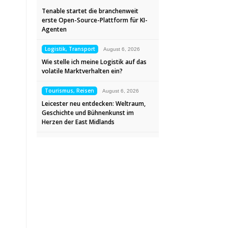
Tenable startet die branchenweit
erste Open-Source-Plattform für KI-
Agenten
Logistik, Transport
August 6, 2026
Wie stelle ich meine Logistik auf das
volatile Marktverhalten ein?
Tourismus, Reisen
August 6, 2026
Leicester neu entdecken: Weltraum,
Geschichte und Bühnenkunst im
Herzen der East Midlands