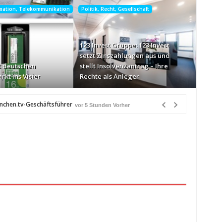
rmation, Telekommunikation
Politik, Recht, Gesellschaft
123 Invest Gruppe: 123 Invest
setzt Zinszahlungen aus und
 deutschen
stellt Insolvenzantrag – Ihre
rkt ins Visier
Rechte als Anleger
ünchen.tv-Geschäftsführer
vor 5 Stunden Vorher
-Markt ins Visier
vor 6 Stunden Vorher
n Québec
vor 6 Stunden Vorher
eiß über Bewusstseinsarbeit
vor 7 Stunden Vorher