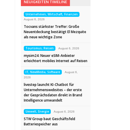
NEUIGKEITEN TIMELINE
Unternehmen, Wirtschaft, Finanzen
August 6, 2026
Tocvans stärkster Treffer: Große
Neuentdeckung bestätigt El Mezquite
als neue wichtige Zone
Tourismus, Reisen
August 6, 2026
mysim24: Neuer eSIM-Anbieter
erleichtert mobiles Internet auf Reisen
IT, NewMedia, Software
August 6,
2026
livestep launcht KI-Chatbot für
Unternehmenswebsites – der erste
der Gesprächsdaten direkt in Brand
Intelligence umwandelt
Umwelt, Energie
August 6, 2026
STW Group baut Geschäftsfeld
Batteriespeicher aus