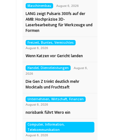
Maschinenbau
August 6, 2026
LANG zeigt Pulsaris 300fs auf der
AMB: Hochpräzise 3D-
Laserbearbeitung für Werkzeuge und
Formen
Freizeit, Buntes, Vermischtes
August 6, 2026
Wenn Katzen vor Gericht landen
Handel, Dienstleistungen
August 6,
2026
Die Gen Z trinkt deutlich mehr
Mocktails und Fruchtsaft
Unternehmen, Wirtschaft, Finanzen
August 6, 2026
norisbank führt Wero ein
Computer, Information,
Telekommunikation
August 6, 2026