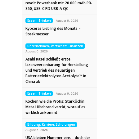
revolt Powerbank mit 20.000 mAh PB-
850, USB-C PD USB-A QC
Essen, Trinken
August 6, 2026
Kyoceras Liebling des Monats –
Steakmesser
Unternehmen, Wirtschaft, Finanzen
August 6, 2026
Asahi Kasei schließt erste
Lizenzvereinbarung für Herstellung
und Vertrieb des neuartigen
Batterieelektrolyten Acetolyte™ in
China ab
Essen, Trinken
August 6, 2026
Kochen wie die Profis: Starköchin
Meta Hiltebrand verrät, worauf es
wirklich ankommt
Bildung, Karriere, Schulungen
August 6, 2026
USA bleiben Nummer eins – doch der