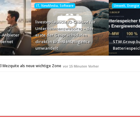
IT, NewMedia, Software
Umwelt, Energie
livestep launcht KI-Chatbot für
Unternehmenswebsites – der
-Anbieter
erste der Gesprächsdaten
nternet
direkt in Brand Intelligence
STW Group ba
umwandelt
Batteriespeic
l Mezquite als neue wichtige Zone
vor 15 Minuten Vorher
uf Reisen
vor 15 Minuten Vorher
erste der Gesprächsdaten direkt in Brand Intelligence umwandelt
vor 16 Minute
inuten Vorher
serbearbeitung für Werkzeuge und Formen
Wenn Katz
vor 30 Minuten Vorher
norisbank führt Wero ein
45 Minuten Vorher
vor 46 Minuten Vorher
C
Kyoceras Liebling des Monats – Steakmesser
vor 46 Minuten Vorher
vor 