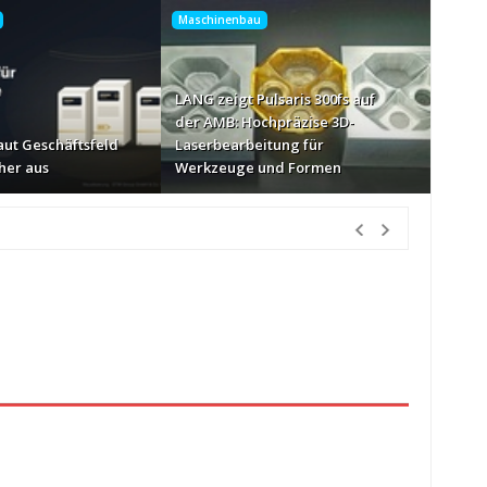
Maschinenbau
LANG zeigt Pulsaris 300fs auf
der AMB: Hochpräzise 3D-
ut Geschäftsfeld
Laserbearbeitung für
her aus
Werkzeuge und Formen
n Vorher
en vor Gericht landen
vor 30 Minuten Vorher
1 Stunde Vorher