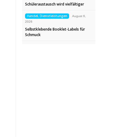
Schüleraustausch wird vielfältiger
Handel, Dienstleistungen
August 6,
2026
Selbstklebende Booklet-Labels für
Schmuck