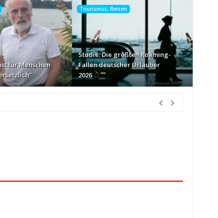
Tourismus, Reisen
Studie: Die größten Roaming-
ist für Menschen
Fallen deutscher Urlauber
rsetzlich“
2026
nur Körbe kassiert
vor 58 Minuten Vorher
026
vor 2 Stunden Vorher
münchen.tv-Geschäftsführer
vor 17 Stunden Vorher