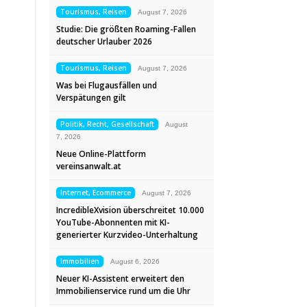
Tourismus, Reisen
August 7, 2026
Studie: Die größten Roaming-Fallen
deutscher Urlauber 2026
Tourismus, Reisen
August 7, 2026
Was bei Flugausfällen und
Verspätungen gilt
Politik, Recht, Gesellschaft
August
7, 2026
Neue Online-Plattform
vereinsanwalt.at
Internet, Ecommerce
August 7, 2026
IncredibleXvision überschreitet 10.000
YouTube-Abonnenten mit KI-
generierter Kurzvideo-Unterhaltung
Immobilien
August 6, 2026
Neuer KI-Assistent erweitert den
Immobilienservice rund um die Uhr