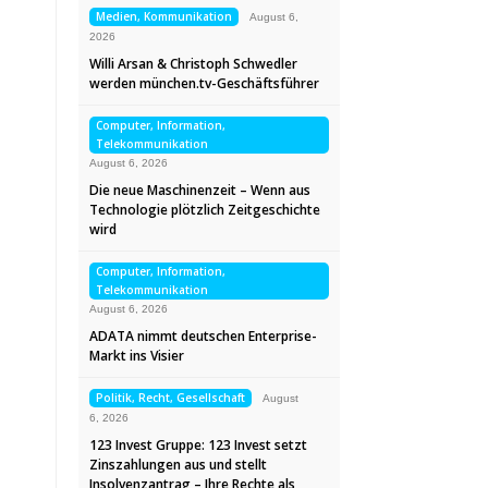
Medien, Kommunikation
August 6,
2026
Willi Arsan & Christoph Schwedler
werden münchen.tv-Geschäftsführer
Computer, Information,
Telekommunikation
August 6, 2026
Die neue Maschinenzeit – Wenn aus
Technologie plötzlich Zeitgeschichte
wird
Computer, Information,
Telekommunikation
August 6, 2026
ADATA nimmt deutschen Enterprise-
Markt ins Visier
Politik, Recht, Gesellschaft
August
6, 2026
123 Invest Gruppe: 123 Invest setzt
Zinszahlungen aus und stellt
Insolvenzantrag – Ihre Rechte als