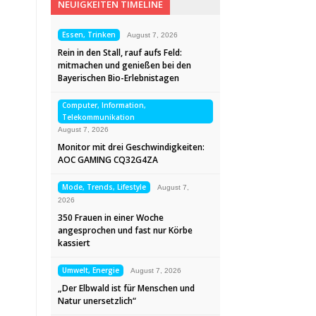
NEUIGKEITEN TIMELINE
Essen, Trinken
August 7, 2026
Rein in den Stall, rauf aufs Feld:
mitmachen und genießen bei den
Bayerischen Bio-Erlebnistagen
Computer, Information,
Telekommunikation
August 7, 2026
Monitor mit drei Geschwindigkeiten:
AOC GAMING CQ32G4ZA
Mode, Trends, Lifestyle
August 7,
2026
350 Frauen in einer Woche
angesprochen und fast nur Körbe
kassiert
Umwelt, Energie
August 7, 2026
„Der Elbwald ist für Menschen und
Natur unersetzlich“