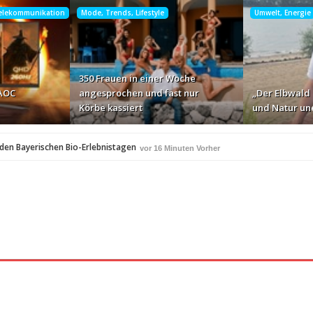
Telekommunikation
Mode, Trends, Lifestyle
Umwelt, Energie
350 Frauen in einer Woche
 AOC
angesprochen und fast nur
„Der Elbwald 
Körbe kassiert
und Natur une
i den Bayerischen Bio-Erlebnistagen
vor 16 Minuten Vorher
A
350 Frauen in einer Woche angesprochen und fast 
vor 42 Minuten Vorher
Studie: Die größten Roaming-Fallen deutscher Urlauber 2
 Minuten Vorher
Neue Online-Plattform vereinsanwalt.at
rher
vor 2 Stunden Vorher
mit KI-generierter Kurzvideo-Unterhaltung
vor 2 Stunden Vorher
die Uhr
Willi Arsan & Christoph Schwedler werden 
vor 16 Stunden Vorher