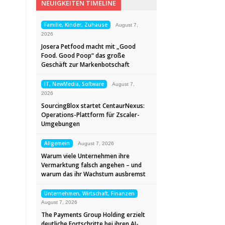
NEUIGKEITEN TIMELINE
Familie, Kinder, Zuhause
August 7,
2026
Josera Petfood macht mit „Good
Food. Good Poop“ das große
Geschäft zur Markenbotschaft
IT, NewMedia, Software
August 7,
2026
SourcingBlox startet CentaurNexus:
Operations-Plattform für Zscaler-
Umgebungen
Allgemein
August 7, 2026
Warum viele Unternehmen ihre
Vermarktung falsch angehen – und
warum das ihr Wachstum ausbremst
Unternehmen, Wirtschaft, Finanzen
August 7, 2026
The Payments Group Holding erzielt
deutliche Fortschritte bei ihren AI-