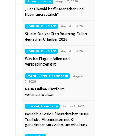
Umwelt, Energie
August 7, 2026
„Der Elbwald ist für Menschen und
Natur unersetzlich“
Tourismus, Reisen
August 7, 2026
Studie: Die größten Roaming-Fallen
deutscher Urlauber 2026
Tourismus, Reisen
August 7, 2026
Was bei Flugausfällen und
Verspätungen gilt
Politik, Recht, Gesellschaft
August
7, 2026
Neue Online-Plattform
vereinsanwalt.at
Internet, Ecommerce
August 7, 2026
IncredibleXvision überschreitet 10.000
YouTube-Abonnenten mit KI-
generierter Kurzvideo-Unterhaltung