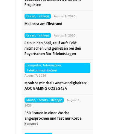
Projekten
Essen, Trinken
August 7, 2026
Mallorca am Elbstrand
Essen, Trinken
August 7, 2026
Rein in den Stall, rauf aufs Feld:
mitmachen und genießen bei den
Bayerischen Bio-Erlebnistagen
Computer, Information,
Telekommunikation
August 7, 2026
Monitor mit drei Geschwindigkeiten:
AOC GAMING CQ32G4ZA
Mode, Trends, Lifestyle
August 7,
2026
350 Frauen in einer Woche
angesprochen und fast nur Körbe
kassiert