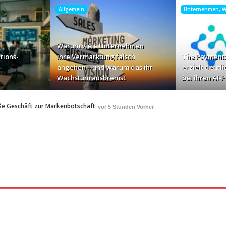
Allgemein
Unternehmen, Wi
Warum viele Unternehmen
tions-
ihre Vermarktung falsch
The Payments
-
angehen – und warum das ihr
erzielt deutli
Wachstum ausbremst
bei ihren AI-
ße Geschäft zur Markenbotschaft
vor 5 Stunden Vorher
für Zscaler-Umgebungen
vor 7 Stunden Vorher
 – und warum das ihr Wachstum ausbremst
vor 9 Stunden Vorher
i ihren AI-Projekten
Mallorca am Elbstrand
vor 10 Stunden Vorher
vor 10 S
i den Bayerischen Bio-Erlebnistagen
vor 12 Stunden Vorher
A
350 Frauen in einer Woche angesprochen und fast 
vor 13 Stunden Vorher
Studie: Die größten Roaming-Fallen deutscher Urlauber 2
 Stunden Vorher