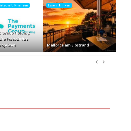
rtschaft, Finanzen
Essen, Trinken
 Group Holding
che Fortschritte
Projekten
Mallorca am Elbstrand
tunden Vorher
nur Körbe kassiert
vor 13 Stunden Vorher
026
vor 14 Stunden Vorher