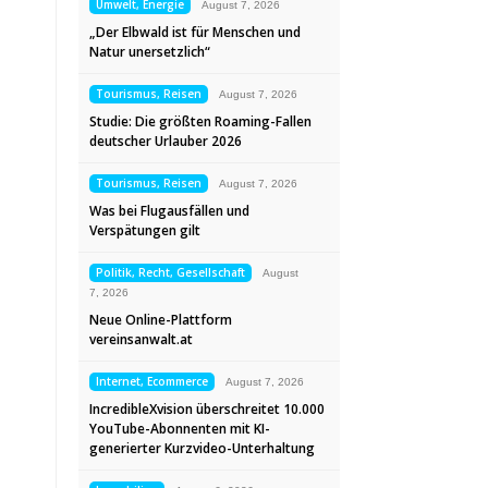
Umwelt, Energie
August 7, 2026
„Der Elbwald ist für Menschen und
Natur unersetzlich“
Tourismus, Reisen
August 7, 2026
Studie: Die größten Roaming-Fallen
deutscher Urlauber 2026
Tourismus, Reisen
August 7, 2026
Was bei Flugausfällen und
Verspätungen gilt
Politik, Recht, Gesellschaft
August
7, 2026
Neue Online-Plattform
vereinsanwalt.at
Internet, Ecommerce
August 7, 2026
IncredibleXvision überschreitet 10.000
YouTube-Abonnenten mit KI-
generierter Kurzvideo-Unterhaltung