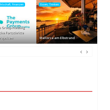
rtschaft, Finanzen
Essen, Trinken
 Group Holding
che Fortschritte
Projekten
Mallorca am Elbstrand
tunden Vorher
nur Körbe kassiert
vor 18 Stunden Vorher
026
vor 19 Stunden Vorher