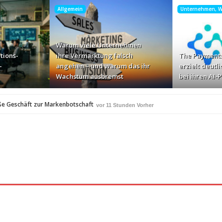
Allgemein
Unternehmen, Wi
Warum viele Unternehmen
tions-
ihre Vermarktung falsch
The Payments
-
angehen – und warum das ihr
erzielt deutli
Wachstum ausbremst
bei ihren AI-
ße Geschäft zur Markenbotschaft
vor 11 Stunden Vorher
für Zscaler-Umgebungen
vor 13 Stunden Vorher
 – und warum das ihr Wachstum ausbremst
vor 15 Stunden Vorher
i ihren AI-Projekten
Mallorca am Elbstrand
vor 16 Stunden Vorher
vor 16 S
i den Bayerischen Bio-Erlebnistagen
vor 18 Stunden Vorher
A
350 Frauen in einer Woche angesprochen und fast 
vor 18 Stunden Vorher
Studie: Die größten Roaming-Fallen deutscher Urlauber 2
 Stunden Vorher