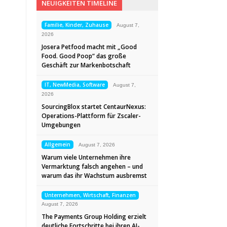
NEUIGKEITEN TIMELINE
Familie, Kinder, Zuhause
August 7,
2026
Josera Petfood macht mit „Good
Food. Good Poop“ das große
Geschäft zur Markenbotschaft
IT, NewMedia, Software
August 7,
2026
SourcingBlox startet CentaurNexus:
Operations-Plattform für Zscaler-
Umgebungen
Allgemein
August 7, 2026
Warum viele Unternehmen ihre
Vermarktung falsch angehen – und
warum das ihr Wachstum ausbremst
Unternehmen, Wirtschaft, Finanzen
August 7, 2026
The Payments Group Holding erzielt
deutliche Fortschritte bei ihren AI-