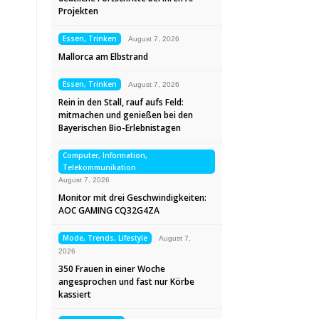
Projekten
Essen, Trinken
August 7, 2026
Mallorca am Elbstrand
Essen, Trinken
August 7, 2026
Rein in den Stall, rauf aufs Feld:
mitmachen und genießen bei den
Bayerischen Bio-Erlebnistagen
Computer, Information,
Telekommunikation
August 7, 2026
Monitor mit drei Geschwindigkeiten:
AOC GAMING CQ32G4ZA
Mode, Trends, Lifestyle
August 7,
2026
350 Frauen in einer Woche
angesprochen und fast nur Körbe
kassiert