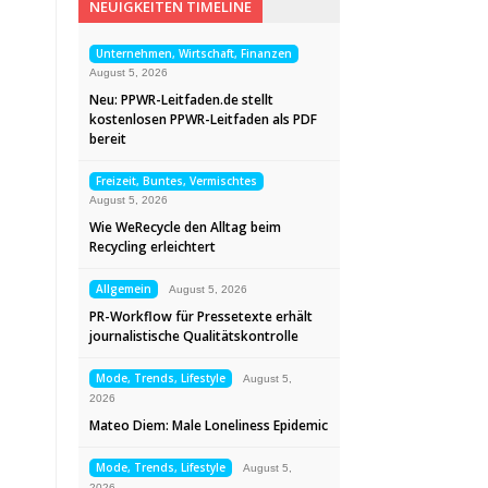
NEUIGKEITEN TIMELINE
Unternehmen, Wirtschaft, Finanzen
August 5, 2026
Neu: PPWR-Leitfaden.de stellt
kostenlosen PPWR-Leitfaden als PDF
bereit
Freizeit, Buntes, Vermischtes
August 5, 2026
Wie WeRecycle den Alltag beim
Recycling erleichtert
Allgemein
August 5, 2026
PR-Workflow für Pressetexte erhält
journalistische Qualitätskontrolle
Mode, Trends, Lifestyle
August 5,
2026
Mateo Diem: Male Loneliness Epidemic
Mode, Trends, Lifestyle
August 5,
2026