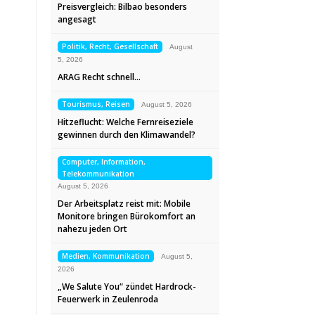
Preisvergleich: Bilbao besonders
angesagt
Politik, Recht, Gesellschaft
August
5, 2026
ARAG Recht schnell…
Tourismus, Reisen
August 5, 2026
Hitzeflucht: Welche Fernreiseziele
gewinnen durch den Klimawandel?
Computer, Information,
Telekommunikation
August 5, 2026
Der Arbeitsplatz reist mit: Mobile
Monitore bringen Bürokomfort an
nahezu jeden Ort
Medien, Kommunikation
August 5,
2026
„We Salute You“ zündet Hardrock-
Feuerwerk in Zeulenroda