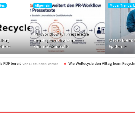
htes
Allgemein
Mode, Trends, Li
PR-Workflow für Pressetexte
lltag
erhält journalistische
Mateo Diem: 
chtert
Qualitätskontrolle
Epidemic
s PDF bereit
Wie WeRecycle den Alltag beim Recyclin
vor 12 Stunden Vorher
kontrolle
Mateo Diem: Male Loneliness Epidemic
vor 12 Stunden Vorher
vo
en
Cloud Print ist nur der Anfang …
vor 12 Stunden Vorher
vor 13 Stunden Vo
oft-Community
vor 14 Stunden Vorher
heitsstandards Europas für Extreme Platform ONE
vor 14 Stunden Vorher
esonders angesagt
ARAG Recht schnell…
vor 15 Stunden Vorher
vor 15 Stund