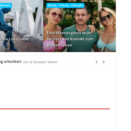
festyle
Mode, Trends, Lifestyle
Eine Männergeneration
Male Loneliness
verliert den Kontakt zum
echten Leben
g erleichtert
vor 12 Stunden Vorher
r 12 Stunden Vorher
rher
en Vorher