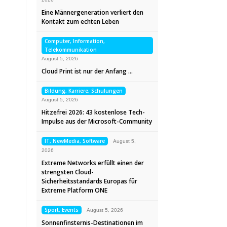
Eine Männergeneration verliert den
Kontakt zum echten Leben
Computer, Information,
Telekommunikation
August 5, 2026
Cloud Print ist nur der Anfang …
Bildung, Karriere, Schulungen
August 5, 2026
Hitzefrei 2026: 43 kostenlose Tech-
Impulse aus der Microsoft-Community
IT, NewMedia, Software
August 5,
2026
Extreme Networks erfüllt einen der
strengsten Cloud-
Sicherheitsstandards Europas für
Extreme Platform ONE
Sport, Events
August 5, 2026
Sonnenfinsternis-Destinationen im