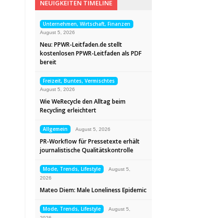
NEUIGKEITEN TIMELINE
Unternehmen, Wirtschaft, Finanzen
August 5, 2026
Neu: PPWR-Leitfaden.de stellt
kostenlosen PPWR-Leitfaden als PDF
bereit
Freizeit, Buntes, Vermischtes
August 5, 2026
Wie WeRecycle den Alltag beim
Recycling erleichtert
Allgemein
August 5, 2026
PR-Workflow für Pressetexte erhält
journalistische Qualitätskontrolle
Mode, Trends, Lifestyle
August 5,
2026
Mateo Diem: Male Loneliness Epidemic
Mode, Trends, Lifestyle
August 5,
2026