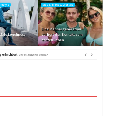
festyle
Mode, Trends, Lifestyle
Eine Männergeneration
Male Loneliness
verliert den Kontakt zum
echten Leben
 erleichtert
vor 9 Stunden Vorher
r 10 Stunden Vorher
rher
en Vorher