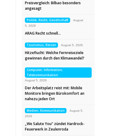
Preisvergleich: Bilbao besonders
angesagt
Politik, Recht, Gesellschaft
August
5, 2026
ARAG Recht schnell…
Tourismus, Reisen
August 5, 2026
Hitzeflucht: Welche Fernreiseziele
gewinnen durch den Klimawandel?
Computer, Information,
Telekommunikation
August 5, 2026
Der Arbeitsplatz reist mit: Mobile
Monitore bringen Bürokomfort an
nahezu jeden Ort
Medien, Kommunikation
August 5,
2026
„We Salute You“ zündet Hardrock-
Feuerwerk in Zeulenroda