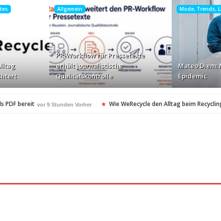
htes
Allgemein
Mode, Trends, Li
PR-Workflow für Pressetexte
lltag
erhält journalistische
Mateo Diem: 
chtert
Qualitätskontrolle
Epidemic
s PDF bereit
Wie WeRecycle den Alltag beim Recycling
vor 9 Stunden Vorher
kontrolle
Mateo Diem: Male Loneliness Epidemic
vor 10 Stunden Vorher
vo
en
Cloud Print ist nur der Anfang …
vor 10 Stunden Vorher
vor 11 Stunden Vo
oft-Community
vor 12 Stunden Vorher
heitsstandards Europas für Extreme Platform ONE
vor 12 Stunden Vorher
esonders angesagt
ARAG Recht schnell…
vor 12 Stunden Vorher
vor 12 Stund