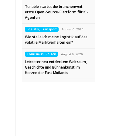
Tenable startet die branchenweit
erste Open-Source-Plattform für KI-
Agenten
Logistik, Transport
August 6, 2026
Wie stelle ich meine Logistik auf das
volatile Marktverhalten ein?
Tourismus, Reisen
August 6, 2026
Leicester neu entdecken: Weltraum,
Geschichte und Bühnenkunst im
Herzen der East Midlands