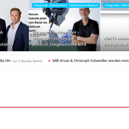
Computer, Information, Telekommunikation
Computer, Info
ph
Die neue Maschinenzeit –
Wenn aus Technologie
ADATA nimmt
sführer
plötzlich Zeitgeschichte wird
Enterprise-Ma
die Uhr
Willi Arsan & Christoph Schwedler werden mün
vor 1 Stunde Vorher
itgeschichte wird
ADATA nimmt deutschen Enterprise
vor 3 Stunden Vorher
ellt Insolvenzantrag – Ihre Rechte als Anleger
vor 3 Stunden Vorher
amerikanischen Batterie-Unabhängigkeit: Die Entstehung des Battery Valley i
nach Virginia Beach
vor 3 Stunden Vorher
t in den Fokus
Die Rückkehr zu sich selbst: Bianca H
vor 4 Stunden Vorher
spezialisiertes Angebot für Hotels
vor 4 Stunden Vorher