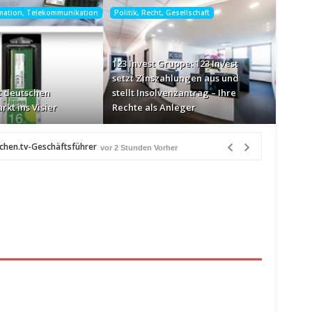
rmation, Telekommunikation
Politik, Recht, Gesellschaft
123 Invest Gruppe: 123 Invest
setzt Zinszahlungen aus und
 deutschen
stellt Insolvenzantrag – Ihre
rkt ins Visier
Rechte als Anleger
chen.tv-Geschäftsführer
vor 2 Stunden Vorher
-Markt ins Visier
vor 3 Stunden Vorher
n Québec
vor 3 Stunden Vorher
eiß über Bewusstseinsarbeit
vor 4 Stunden Vorher