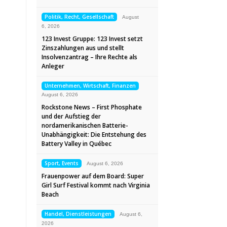
Politik, Recht, Gesellschaft
August
6, 2026
123 Invest Gruppe: 123 Invest setzt
Zinszahlungen aus und stellt
Insolvenzantrag – Ihre Rechte als
Anleger
Unternehmen, Wirtschaft, Finanzen
August 6, 2026
Rockstone News – First Phosphate
und der Aufstieg der
nordamerikanischen Batterie-
Unabhängigkeit: Die Entstehung des
Battery Valley in Québec
Sport, Events
August 6, 2026
Frauenpower auf dem Board: Super
Girl Surf Festival kommt nach Virginia
Beach
Handel, Dienstleistungen
August 6,
2026