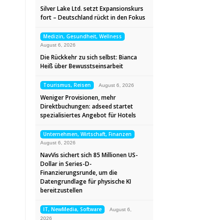
Silver Lake Ltd. setzt Expansionskurs
fort – Deutschland rückt in den Fokus
Medizin, Gesundheit, Wellness
August 6, 2026
Die Rückkehr zu sich selbst: Bianca
Heiß über Bewusstseinsarbeit
Tourismus, Reisen
August 6, 2026
Weniger Provisionen, mehr
Direktbuchungen: adseed startet
spezialisiertes Angebot für Hotels
Unternehmen, Wirtschaft, Finanzen
August 6, 2026
NavVis sichert sich 85 Millionen US-
Dollar in Series-D-
Finanzierungsrunde, um die
Datengrundlage für physische KI
bereitzustellen
IT, NewMedia, Software
August 6,
2026