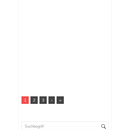
1
2
3
›
»