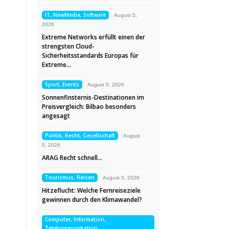
IT, NewMedia, Software
August 5,
2026
Extreme Networks erfüllt einen der
strengsten Cloud-
Sicherheitsstandards Europas für
Extreme…
Sport, Events
August 5, 2026
Sonnenfinsternis-Destinationen im
Preisvergleich: Bilbao besonders
angesagt
Politik, Recht, Gesellschaft
August
5, 2026
ARAG Recht schnell…
Tourismus, Reisen
August 5, 2026
Hitzeflucht: Welche Fernreiseziele
gewinnen durch den Klimawandel?
Computer, Information,
Telekommunikation