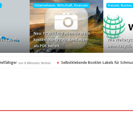
Unternehmen, Wirtschaft, Finanzen
Freizeit, Buntes
Neu: PPWR-Leitfaden.de stellt
let-Labels
kostenlosen PPWR-Leitfaden
Wie WeRecycl
als PDF bereit
beim Recyclin
elfältiger
Selbstklebende Booklet-Labels für Schmu
vor 6 Minuten Vorher
s PDF bereit
Wie WeRecycle den Alltag beim Recyclin
vor 13 Stunden Vorher
kontrolle
Mateo Diem: Male Loneliness Epidemic
vor 14 Stunden Vorher
vo
en
Cloud Print ist nur der Anfang …
vor 14 Stunden Vorher
vor 15 Stunden Vo
oft-Community
vor 15 Stunden Vorher
heitsstandards Europas für Extreme…
vor 16 Stunden Vorher