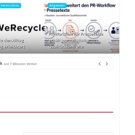
, Vermischtes
Allgemein
PR-Workflow für Pressetexte
e den Alltag
erhält journalistische
g erleichtert
Qualitätskontrolle
ck
vor 7 Minuten Vorher
g erleichtert
vor 13 Stunden Vorher
r 14 Stunden Vorher
rher