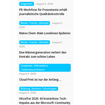
Allgemein
August 5, 2026
PR-Workflow für Pressetexte erhält
journalistische Qualitätskontrolle
Mode, Trends, Lifestyle
August 5,
2026
Mateo Diem: Male Loneliness Epidemic
Mode, Trends, Lifestyle
August 5,
2026
Eine Männergeneration verliert den
Kontakt zum echten Leben
Computer, Information,
Telekommunikation
August 5, 2026
Cloud Print ist nur der Anfang …
Bildung, Karriere, Schulungen
August 5, 2026
Hitzefrei 2026: 43 kostenlose Tech-
Impulse aus der Microsoft-Community