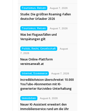
Tourismus, Reisen
August 7, 2026
Studie: Die größten Roaming-Fallen
deutscher Urlauber 2026
Tourismus, Reisen
August 7, 2026
Was bei Flugausfällen und
Verspätungen gilt
Politik, Recht, Gesellschaft
August
7, 2026
Neue Online-Plattform
vereinsanwalt.at
Internet, Ecommerce
August 7, 2026
IncredibleXvision überschreitet 10.000
YouTube-Abonnenten mit KI-
generierter Kurzvideo-Unterhaltung
Immobilien
August 6, 2026
Neuer KI-Assistent erweitert den
Immobilienservice rund um die Uhr