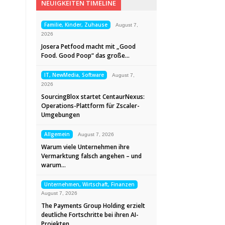
NEUIGKEITEN TIMELINE
Familie, Kinder, Zuhause
August 7,
2026
Josera Petfood macht mit „Good
Food. Good Poop“ das große…
IT, NewMedia, Software
August 7,
2026
SourcingBlox startet CentaurNexus:
Operations-Plattform für Zscaler-
Umgebungen
Allgemein
August 7, 2026
Warum viele Unternehmen ihre
Vermarktung falsch angehen – und
warum…
Unternehmen, Wirtschaft, Finanzen
August 7, 2026
The Payments Group Holding erzielt
deutliche Fortschritte bei ihren AI-
Projekten