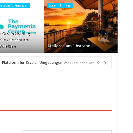
rtschaft, Finanzen
Essen, Trinken
 Group Holding
che Fortschritte
Projekten
Mallorca am Elbstrand
s-Plattform für Zscaler-Umgebungen
vor 12 Stunden Vorher
tunden Vorher
CQ32G4ZA
vor 17 Stunden Vorher
ich“
vor 18 Stunden Vorher