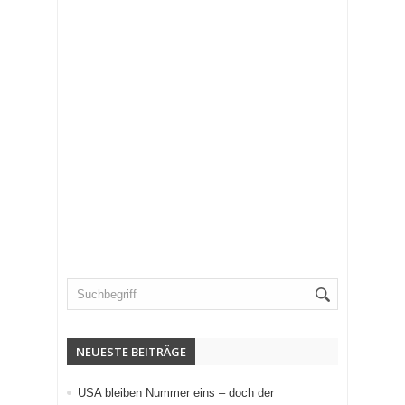
vor 15 Stunden Vorher
Extreme Networks erfüllt einen der strengsten Cloud-Siche
vor 16 Stunden Vorher
NEUESTE BEITRÄGE
USA bleiben Nummer eins – doch der