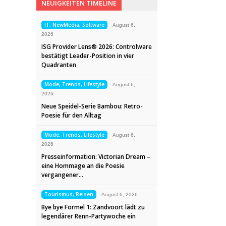
NEUIGKEITEN TIMELINE
IT, NewMedia, Software
August 6,
2026
ISG Provider Lens® 2026: Controlware
bestätigt Leader-Position in vier
Quadranten
Mode, Trends, Lifestyle
August 6,
2026
Neue Speidel-Serie Bambou: Retro-
Poesie für den Alltag
Mode, Trends, Lifestyle
August 6,
2026
Presseinformation: Victorian Dream –
eine Hommage an die Poesie
vergangener…
Tourismus, Reisen
August 6, 2026
Bye bye Formel 1: Zandvoort lädt zu
legendärer Renn-Partywoche ein