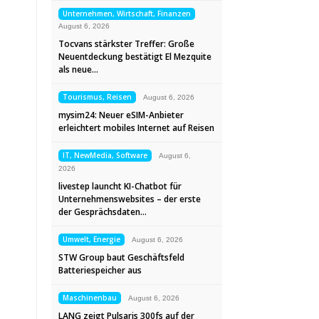
Unternehmen, Wirtschaft, Finanzen
August 6, 2026
Tocvans stärkster Treffer: Große
Neuentdeckung bestätigt El Mezquite
als neue…
Tourismus, Reisen
August 6, 2026
mysim24: Neuer eSIM-Anbieter
erleichtert mobiles Internet auf Reisen
IT, NewMedia, Software
August 6,
2026
livestep launcht KI-Chatbot für
Unternehmenswebsites – der erste
der Gesprächsdaten…
Umwelt, Energie
August 6, 2026
STW Group baut Geschäftsfeld
Batteriespeicher aus
Maschinenbau
August 6, 2026
LANG zeigt Pulsaris 300fs auf der