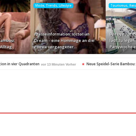
Mode, Trends, Lifestyle
Tourismus, Rei
Presseinformation: Victorian
Bye bye Form
Bambou:
Dream – eine Hommage an die
lädt zu lege
 Alltag
Poesie vergangener…
Partywoche e
tion in vier Quadranten
Neue Speidel-Serie Bambou: 
vor 13 Minuten Vorher
 Poesie vergangener…
Bye bye Formel 1: Zandvoort 
vor 53 Minuten Vorher
l Mezquite als neue…
mysim24: Neuer eSIM-Anbieter e
vor 2 Stunden Vorher
 erste der Gesprächsdaten…
STW Group baut Geschäft
vor 2 Stunden Vorher
rbearbeitung für…
Wenn Katzen vor Gericht landen
vor 2 Stunden Vorher
v