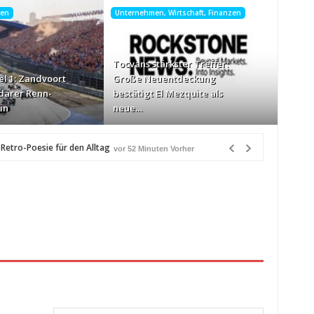
sen
Unternehmen, Wirtschaft, Finanzen
Tocvans stärkster Treffer:
el 1: Zandvoort
Große Neuentdeckung
ndärer Renn-
bestätigt El Mezquite als
in
neue…
Retro-Poesie für den Alltag
vor 52 Minuten Vorher
lädt zu legendärer Renn-Partywoche ein
vor 1 Stunde Vorher
rleichtert mobiles Internet auf Reisen
vor 2 Stunden Vorher
sfeld Batteriespeicher aus
vor 2 Stunden Vorher
or 2 Stunden Vorher