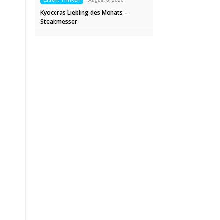
Essen, Trinken
August 6, 2026
Kyoceras Liebling des Monats –
Steakmesser