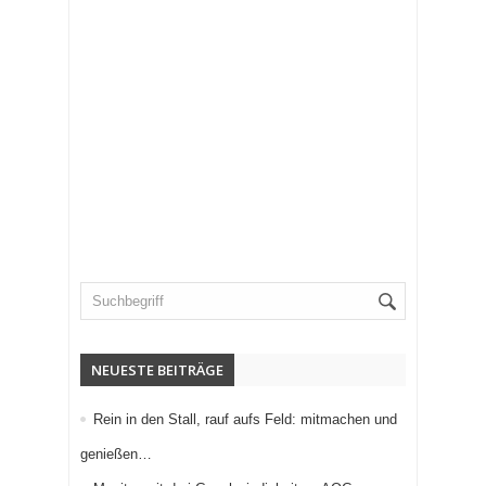
Neuer KI-Assistent erweitert den Immobilienservice rund um 
Willi Arsan & Christoph Schwedler werden münchen.tv-Gesch
NEUESTE BEITRÄGE
Rein in den Stall, rauf aufs Feld: mitmachen und
genießen…