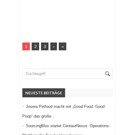
1
2
3
›
»
NEUESTE BEITRÄGE
Josera Petfood macht mit „Good Food. Good
Poop“ das große…
SourcingBlox startet CentaurNexus: Operations-