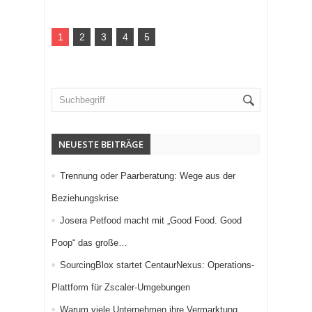
1
2
3
4
5
NEUESTE BEITRÄGE
Trennung oder Paarberatung: Wege aus der
Beziehungskrise
Josera Petfood macht mit „Good Food. Good
Poop“ das große…
SourcingBlox startet CentaurNexus: Operations-
Plattform für Zscaler-Umgebungen
Warum viele Unternehmen ihre Vermarktung