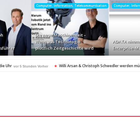
Computer, Information, Telekommunikation
Computer, Info
ph
Die neue Maschinenzeit –
Wenn aus Technologie
ADATA nimmt
sführer
plötzlich Zeitgeschichte wird
Enterprise-Ma
die Uhr
Willi Arsan & Christoph Schwedler werden m
vor 5 Stunden Vorher
itgeschichte wird
ADATA nimmt deutschen Enterprise
vor 7 Stunden Vorher
ellt Insolvenzantrag – Ihre Rechte als Anleger
vor 7 Stunden Vorher
amerikanischen Batterie-Unabhängigkeit: Die Entstehung des Battery Valley i
nach Virginia Beach
vor 7 Stunden Vorher
t in den Fokus
Die Rückkehr zu sich selbst: Bianca H
vor 8 Stunden Vorher
spezialisiertes Angebot für Hotels
vor 8 Stunden Vorher