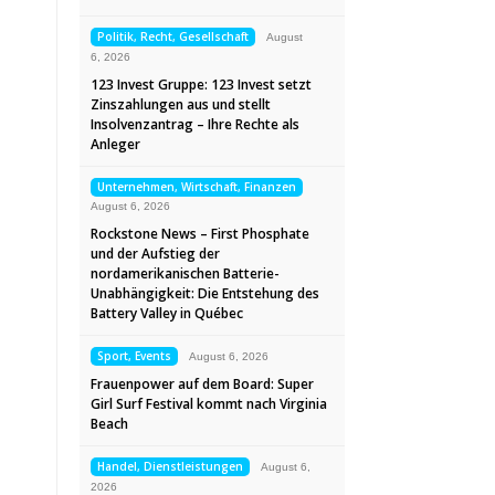
Politik, Recht, Gesellschaft
August
6, 2026
123 Invest Gruppe: 123 Invest setzt
Zinszahlungen aus und stellt
Insolvenzantrag – Ihre Rechte als
Anleger
Unternehmen, Wirtschaft, Finanzen
August 6, 2026
Rockstone News – First Phosphate
und der Aufstieg der
nordamerikanischen Batterie-
Unabhängigkeit: Die Entstehung des
Battery Valley in Québec
Sport, Events
August 6, 2026
Frauenpower auf dem Board: Super
Girl Surf Festival kommt nach Virginia
Beach
Handel, Dienstleistungen
August 6,
2026