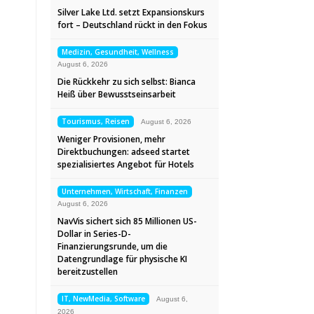
Silver Lake Ltd. setzt Expansionskurs
fort – Deutschland rückt in den Fokus
Medizin, Gesundheit, Wellness
August 6, 2026
Die Rückkehr zu sich selbst: Bianca
Heiß über Bewusstseinsarbeit
Tourismus, Reisen
August 6, 2026
Weniger Provisionen, mehr
Direktbuchungen: adseed startet
spezialisiertes Angebot für Hotels
Unternehmen, Wirtschaft, Finanzen
August 6, 2026
NavVis sichert sich 85 Millionen US-
Dollar in Series-D-
Finanzierungsrunde, um die
Datengrundlage für physische KI
bereitzustellen
IT, NewMedia, Software
August 6,
2026