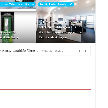
rmation, Telekommunikation
Politik, Recht, Gesellschaft
123 Invest Gruppe: 123 Invest
setzt Zinszahlungen aus und
 deutschen
stellt Insolvenzantrag – Ihre
rkt ins Visier
Rechte als Anleger
ünchen.tv-Geschäftsführer
vor 7 Stunden Vorher
-Markt ins Visier
vor 7 Stunden Vorher
n Québec
vor 7 Stunden Vorher
eiß über Bewusstseinsarbeit
vor 8 Stunden Vorher