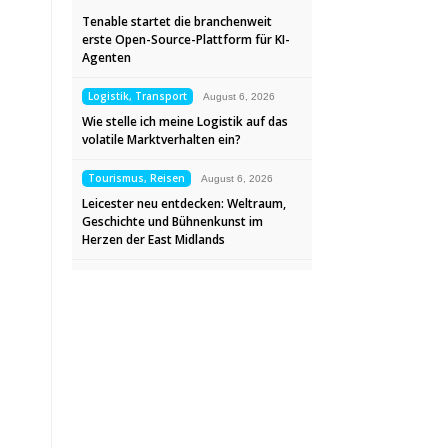
Tenable startet die branchenweit
erste Open-Source-Plattform für KI-
Agenten
Logistik, Transport
August 6, 2026
Wie stelle ich meine Logistik auf das
volatile Marktverhalten ein?
Tourismus, Reisen
August 6, 2026
Leicester neu entdecken: Weltraum,
Geschichte und Bühnenkunst im
Herzen der East Midlands