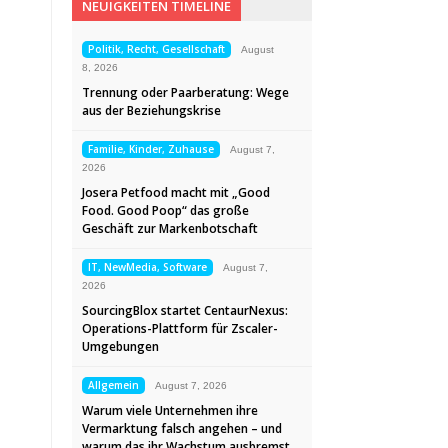
NEUIGKEITEN TIMELINE
Politik, Recht, Gesellschaft
August
8, 2026
Trennung oder Paarberatung: Wege
aus der Beziehungskrise
Familie, Kinder, Zuhause
August 7,
2026
Josera Petfood macht mit „Good
Food. Good Poop“ das große
Geschäft zur Markenbotschaft
IT, NewMedia, Software
August 7,
2026
SourcingBlox startet CentaurNexus:
Operations-Plattform für Zscaler-
Umgebungen
Allgemein
August 7, 2026
Warum viele Unternehmen ihre
Vermarktung falsch angehen – und
warum das ihr Wachstum ausbremst