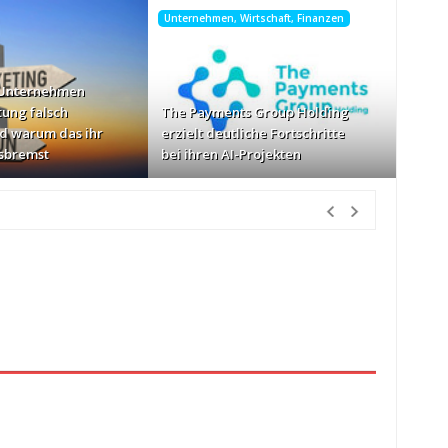
Unternehmen, Wirtschaft, Finanzen
 Unternehmen
tung falsch
The Payments Group Holding
d warum das ihr
erzielt deutliche Fortschritte
sbremst
bei ihren AI-Projekten
tunden Vorher
schwindigkeiten: AOC GAMING CQ32G4ZA
vor 1 Tag Vorher
zlich“
vor 1 Tag Vorher