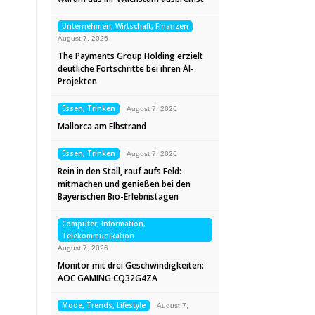
Unternehmen, Wirtschaft, Finanzen
August 7, 2026
The Payments Group Holding erzielt
deutliche Fortschritte bei ihren AI-
Projekten
Essen, Trinken
August 7, 2026
Mallorca am Elbstrand
Essen, Trinken
August 7, 2026
Rein in den Stall, rauf aufs Feld:
mitmachen und genießen bei den
Bayerischen Bio-Erlebnistagen
Computer, Information,
Telekommunikation
August 7, 2026
Monitor mit drei Geschwindigkeiten:
AOC GAMING CQ32G4ZA
Mode, Trends, Lifestyle
August 7,