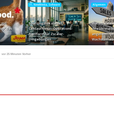
IT, NewMedia, Software
Allgemein
 mit
SourcingBlox startet
Warum viele
op“ das
CentaurNexus: Operations-
ihre Vermark
Plattform für Zscaler-
angehen – un
Umgebungen
Wachstum au
e
vor 25 Minuten Vorher
ße Geschäft zur Markenbotschaft
vor 17 Stunden Vorher
für Zscaler-Umgebungen
vor 19 Stunden Vorher
 – und warum das ihr Wachstum ausbremst
vor 21 Stunden Vorher
i ihren AI-Projekten
Mallorca am Elbstrand
vor 22 Stunden Vorher
vor 22 S
i den Bayerischen Bio-Erlebnistagen
Monitor mit drei Ge
vor 1 Tag Vorher
kassiert
„Der Elbwald ist für Menschen und Natur unerset
vor 1 Tag Vorher