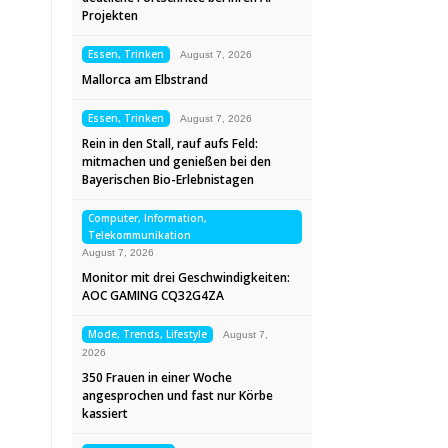
Projekten
Essen, Trinken
August 7, 2026
Mallorca am Elbstrand
Essen, Trinken
August 7, 2026
Rein in den Stall, rauf aufs Feld:
mitmachen und genießen bei den
Bayerischen Bio-Erlebnistagen
Computer, Information,
Telekommunikation
August 7, 2026
Monitor mit drei Geschwindigkeiten:
AOC GAMING CQ32G4ZA
Mode, Trends, Lifestyle
August 7,
2026
350 Frauen in einer Woche
angesprochen und fast nur Körbe
kassiert