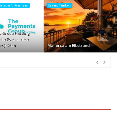
rtschaft, Finanzen
Essen, Trinken
 Group Holding
che Fortschritte
Projekten
Mallorca am Elbstrand
nden Vorher
nur Körbe kassiert
vor 11 Stunden Vorher
026
vor 11 Stunden Vorher