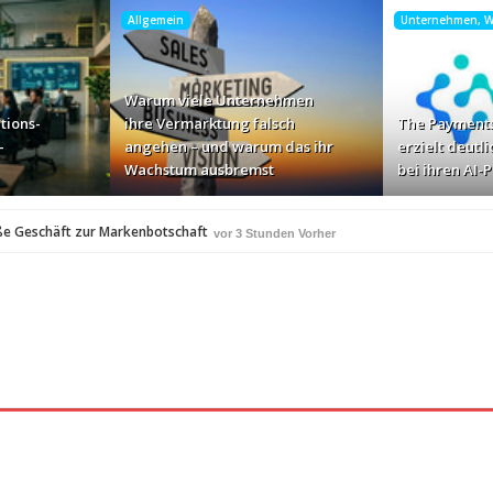
Allgemein
Unternehmen, Wi
Warum viele Unternehmen
tions-
ihre Vermarktung falsch
The Payments
-
angehen – und warum das ihr
erzielt deutli
Wachstum ausbremst
bei ihren AI-
ße Geschäft zur Markenbotschaft
vor 3 Stunden Vorher
für Zscaler-Umgebungen
vor 5 Stunden Vorher
 – und warum das ihr Wachstum ausbremst
vor 7 Stunden Vorher
i ihren AI-Projekten
Mallorca am Elbstrand
vor 8 Stunden Vorher
vor 8 Stu
i den Bayerischen Bio-Erlebnistagen
vor 10 Stunden Vorher
A
350 Frauen in einer Woche angesprochen und fast 
vor 10 Stunden Vorher
Studie: Die größten Roaming-Fallen deutscher Urlauber 2
 Stunden Vorher