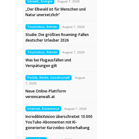
Umwelt, Energie
August 7, 2026
„Der Elbwald ist für Menschen und
Natur unersetzlich“
Tourismus, Reisen
August 7, 2026
Studie: Die größten Roaming-Fallen
deutscher Urlauber 2026
Tourismus, Reisen
August 7, 2026
Was bei Flugausfällen und
Verspätungen gilt
Politik, Recht, Gesellschaft
August
7, 2026
Neue Online-Plattform
vereinsanwalt.at
Internet, Ecommerce
August 7, 2026
IncredibleXvision überschreitet 10.000
YouTube-Abonnenten mit KI-
generierter Kurzvideo-Unterhaltung