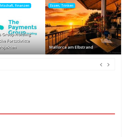
rtschaft, Finanzen
Essen, Trinken
 Group Holding
che Fortschritte
Projekten
Mallorca am Elbstrand
tunden Vorher
nur Körbe kassiert
vor 13 Stunden Vorher
026
vor 14 Stunden Vorher