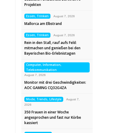
Projekten
Essen, Trinken
August 7, 2026
Mallorca am Elbstrand
Essen, Trinken
August 7, 2026
Rein in den Stall, rauf aufs Feld:
mitmachen und genießen bei den
Bayerischen Bio-Erlebnistagen
Computer, Information,
Telekommunikation
August 7, 2026
Monitor mit drei Geschwindigkeiten:
AOC GAMING CQ32G4ZA
Mode, Trends, Lifestyle
August 7,
2026
350 Frauen in einer Woche
angesprochen und fast nur Körbe
kassiert