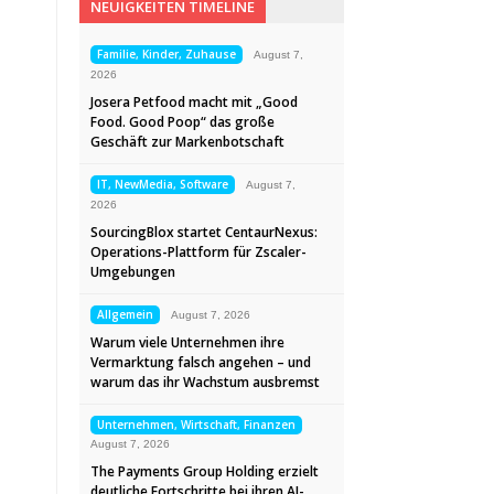
NEUIGKEITEN TIMELINE
Familie, Kinder, Zuhause
August 7,
2026
Josera Petfood macht mit „Good
Food. Good Poop“ das große
Geschäft zur Markenbotschaft
IT, NewMedia, Software
August 7,
2026
SourcingBlox startet CentaurNexus:
Operations-Plattform für Zscaler-
Umgebungen
Allgemein
August 7, 2026
Warum viele Unternehmen ihre
Vermarktung falsch angehen – und
warum das ihr Wachstum ausbremst
Unternehmen, Wirtschaft, Finanzen
August 7, 2026
The Payments Group Holding erzielt
deutliche Fortschritte bei ihren AI-