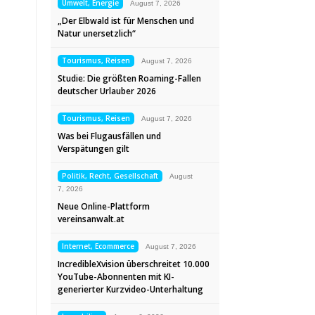
Umwelt, Energie
August 7, 2026
„Der Elbwald ist für Menschen und
Natur unersetzlich“
Tourismus, Reisen
August 7, 2026
Studie: Die größten Roaming-Fallen
deutscher Urlauber 2026
Tourismus, Reisen
August 7, 2026
Was bei Flugausfällen und
Verspätungen gilt
Politik, Recht, Gesellschaft
August
7, 2026
Neue Online-Plattform
vereinsanwalt.at
Internet, Ecommerce
August 7, 2026
IncredibleXvision überschreitet 10.000
YouTube-Abonnenten mit KI-
generierter Kurzvideo-Unterhaltung