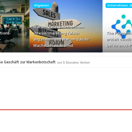
Allgemein
Unternehmen, Wi
Warum viele Unternehmen
tions-
ihre Vermarktung falsch
The Payments
-
angehen – und warum das ihr
erzielt deutli
Wachstum ausbremst
bei ihren AI-
ße Geschäft zur Markenbotschaft
vor 5 Stunden Vorher
für Zscaler-Umgebungen
vor 7 Stunden Vorher
 – und warum das ihr Wachstum ausbremst
vor 9 Stunden Vorher
i ihren AI-Projekten
Mallorca am Elbstrand
vor 10 Stunden Vorher
vor 10 S
i den Bayerischen Bio-Erlebnistagen
vor 12 Stunden Vorher
A
350 Frauen in einer Woche angesprochen und fast 
vor 13 Stunden Vorher
Studie: Die größten Roaming-Fallen deutscher Urlauber 2
 Stunden Vorher