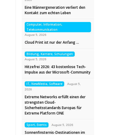
Eine Männergeneration verliert den
Kontakt zum echten Leben
Computer, Information,
Telekommunikation
August 5, 2026
Cloud Print ist nur der Anfang …
Bildung, Karriere, Schulungen
August 5, 2026
Hitzefrei 2026: 43 kostenlose Tech-
Impulse aus der Microsoft-Community
IT, NewMedia, Software
August 5,
2026
Extreme Networks erfüllt einen der
strengsten Cloud-
Sicherheitsstandards Europas für
Extreme Platform ONE
Sport, Events
August 5, 2026
Sonnenfinsternis-Destinationen im