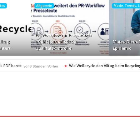
htes
Allgemein
Mode, Trends, Li
PR-Workflow für Pressetexte
lltag
erhält journalistische
Mateo Diem: 
chtert
Qualitätskontrolle
Epidemic
s PDF bereit
Wie WeRecycle den Alltag beim Recycling
vor 8 Stunden Vorher
kontrolle
Mateo Diem: Male Loneliness Epidemic
vor 9 Stunden Vorher
vor
en
Cloud Print ist nur der Anfang …
vor 9 Stunden Vorher
vor 10 Stunden Vor
oft-Community
vor 11 Stunden Vorher
heitsstandards Europas für Extreme Platform ONE
vor 11 Stunden Vorher
esonders angesagt
ARAG Recht schnell…
vor 11 Stunden Vorher
vor 11 Stunde