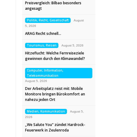
Preisvergleich: Bilbao besonders
angesagt
Politik, Recht, Gesellschaft
August
5, 2026
ARAG Recht schnell…
Tourismus, Reisen
August 5, 2026
Hitzeflucht: Welche Fernreiseziele
gewinnen durch den Klimawandel?
Computer, Information,
Telekommunikation
August 5, 2026
Der Arbeitsplatz reist mit: Mobile
Monitore bringen Bürokomfort an
nahezu jeden Ort
Medien, Kommunikation
August 5,
2026
„We Salute You“ zündet Hardrock-
Feuerwerk in Zeulenroda