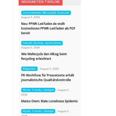
NEUIGKEITEN TIMELINE
Unternehmen, Wirtschaft, Finanzen
August 5, 2026
Neu: PPWR-Leitfaden.de stellt
kostenlosen PPWR-Leitfaden als PDF
bereit
Freizeit, Buntes, Vermischtes
August 5, 2026
Wie WeRecycle den Alltag beim
Recycling erleichtert
Allgemein
August 5, 2026
PR-Workflow für Pressetexte erhält
journalistische Qualitätskontrolle
Mode, Trends, Lifestyle
August 5,
2026
Mateo Diem: Male Loneliness Epidemic
Mode, Trends, Lifestyle
August 5,
2026