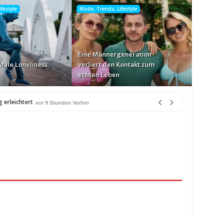
festyle
Mode, Trends, Lifestyle
Eine Männergeneration
Male Loneliness
verliert den Kontakt zum
echten Leben
 erleichtert
vor 9 Stunden Vorher
 9 Stunden Vorher
her
n Vorher