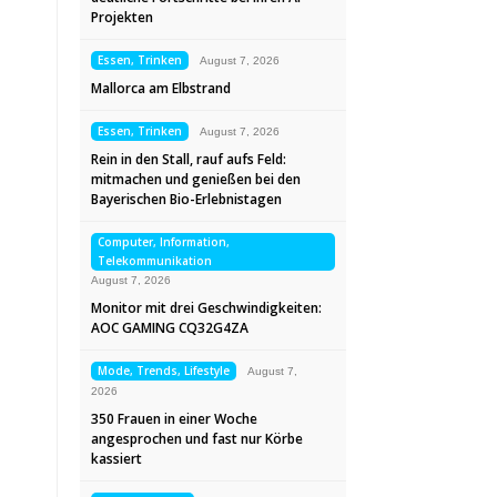
Projekten
Essen, Trinken
August 7, 2026
Mallorca am Elbstrand
Essen, Trinken
August 7, 2026
Rein in den Stall, rauf aufs Feld:
mitmachen und genießen bei den
Bayerischen Bio-Erlebnistagen
Computer, Information,
Telekommunikation
August 7, 2026
Monitor mit drei Geschwindigkeiten:
AOC GAMING CQ32G4ZA
Mode, Trends, Lifestyle
August 7,
2026
350 Frauen in einer Woche
angesprochen und fast nur Körbe
kassiert