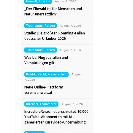
Umwelt, Energie
August 7, 2026
„Der Elbwald ist für Menschen und
Natur unersetzlich“
Tourismus, Reisen
August 7, 2026
Studie: Die größten Roaming-Fallen
deutscher Urlauber 2026
Tourismus, Reisen
August 7, 2026
Was bei Flugausfällen und
Verspätungen gilt
Politik, Recht, Gesellschaft
August
7, 2026
Neue Online-Plattform
vereinsanwalt.at
Internet, Ecommerce
August 7, 2026
IncredibleXvision überschreitet 10.000
YouTube-Abonnenten mit KI-
generierter Kurzvideo-Unterhaltung