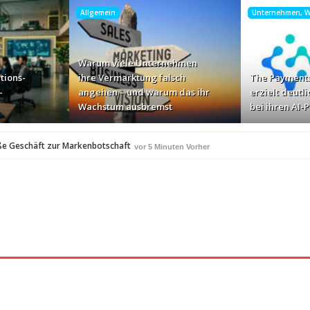
Allgemein
Unternehmen, Wi
Warum viele Unternehmen
tions-
ihre Vermarktung falsch
The Payments
-
angehen – und warum das ihr
erzielt deutli
Wachstum ausbremst
bei ihren AI-
ße Geschäft zur Markenbotschaft
vor 5 Minuten Vorher
für Zscaler-Umgebungen
vor 2 Stunden Vorher
 – und warum das ihr Wachstum ausbremst
vor 4 Stunden Vorher
i ihren AI-Projekten
Mallorca am Elbstrand
vor 5 Stunden Vorher
vor 5 Stu
i den Bayerischen Bio-Erlebnistagen
vor 7 Stunden Vorher
A
350 Frauen in einer Woche angesprochen und fast n
vor 7 Stunden Vorher
Studie: Die größten Roaming-Fallen deutscher Urlauber 20
Stunden Vorher