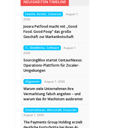
NEUIGKEITEN TIMELINE
Familie, Kinder, Zuhause
August 7,
2026
Josera Petfood macht mit „Good
Food. Good Poop“ das große
Geschäft zur Markenbotschaft
IT, NewMedia, Software
August 7,
2026
SourcingBlox startet CentaurNexus:
Operations-Plattform für Zscaler-
Umgebungen
Allgemein
August 7, 2026
Warum viele Unternehmen ihre
Vermarktung falsch angehen – und
warum das ihr Wachstum ausbremst
Unternehmen, Wirtschaft, Finanzen
August 7, 2026
The Payments Group Holding erzielt
deutliche Fortschritte bei ihren AI-