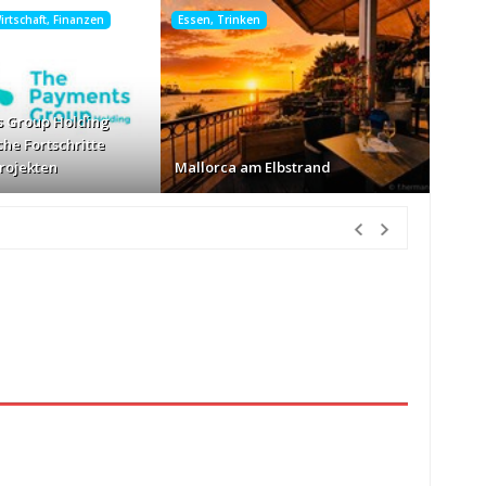
rtschaft, Finanzen
Essen, Trinken
 Group Holding
che Fortschritte
Projekten
Mallorca am Elbstrand
nden Vorher
ur Körbe kassiert
vor 8 Stunden Vorher
26
vor 8 Stunden Vorher