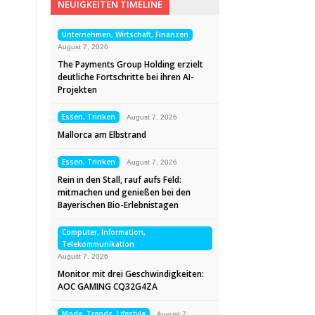
NEUIGKEITEN TIMELINE
Unternehmen, Wirtschaft, Finanzen
August 7, 2026
The Payments Group Holding erzielt
deutliche Fortschritte bei ihren AI-
Projekten
Essen, Trinken
August 7, 2026
Mallorca am Elbstrand
Essen, Trinken
August 7, 2026
Rein in den Stall, rauf aufs Feld:
mitmachen und genießen bei den
Bayerischen Bio-Erlebnistagen
Computer, Information,
Telekommunikation
August 7, 2026
Monitor mit drei Geschwindigkeiten:
AOC GAMING CQ32G4ZA
Mode, Trends, Lifestyle
August 7,