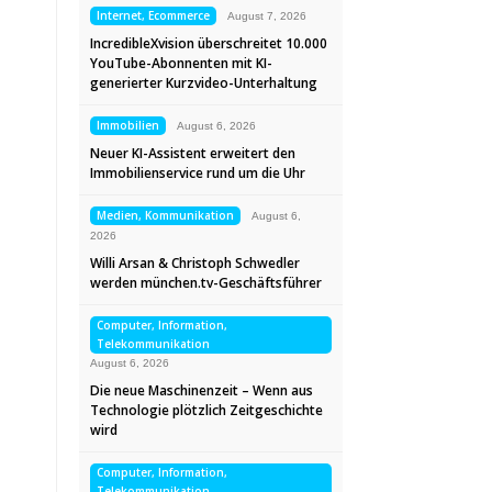
Internet, Ecommerce
August 7, 2026
IncredibleXvision überschreitet 10.000
YouTube-Abonnenten mit KI-
generierter Kurzvideo-Unterhaltung
Immobilien
August 6, 2026
Neuer KI-Assistent erweitert den
Immobilienservice rund um die Uhr
Medien, Kommunikation
August 6,
2026
Willi Arsan & Christoph Schwedler
werden münchen.tv-Geschäftsführer
Computer, Information,
Telekommunikation
August 6, 2026
Die neue Maschinenzeit – Wenn aus
Technologie plötzlich Zeitgeschichte
wird
Computer, Information,
Telekommunikation