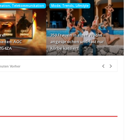
rmation, Telekommunikation
Mode, Trends, Lifestyle
rei
350 Frauen in einer Woche
eiten: AOC
angesprochen und fast nur
2G4ZA
Körbe kassiert
nuten Vorher
ur Körbe kassiert
vor 3 Stunden Vorher
26
vor 4 Stunden Vorher