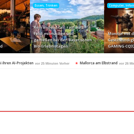
Essen, Trinken
Computer, Info
Rein in den Stall, rauf aufs
Feld: mitmachen und
Monitor mit d
genießen bei den Bayerischen
Geschwindigk
nd
Bio-Erlebnistagen
GAMING CQ3
i ihren AI-Projekten
Mallorca am Elbstrand
vor 25 Minuten Vorher
vor 26 Mi
i den Bayerischen Bio-Erlebnistagen
vor 2 Stunden Vorher
A
350 Frauen in einer Woche angesprochen und fast n
vor 3 Stunden Vorher
Studie: Die größten Roaming-Fallen deutscher Urlauber 20
Stunden Vorher
Neue Online-Plattform vereinsanwalt.at
rher
vor 4 Stunden Vorher
mit KI-generierter Kurzvideo-Unterhaltung
vor 4 Stunden Vorher