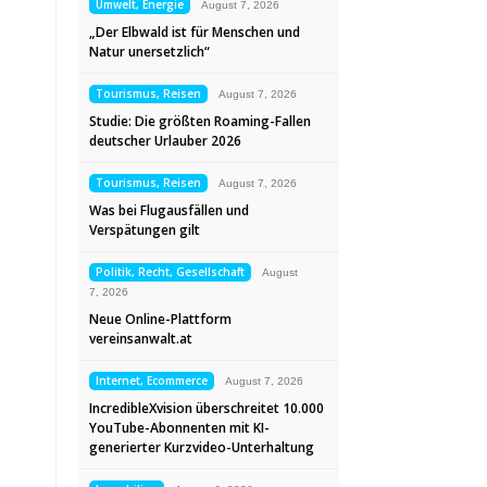
Umwelt, Energie
August 7, 2026
„Der Elbwald ist für Menschen und
Natur unersetzlich“
Tourismus, Reisen
August 7, 2026
Studie: Die größten Roaming-Fallen
deutscher Urlauber 2026
Tourismus, Reisen
August 7, 2026
Was bei Flugausfällen und
Verspätungen gilt
Politik, Recht, Gesellschaft
August
7, 2026
Neue Online-Plattform
vereinsanwalt.at
Internet, Ecommerce
August 7, 2026
IncredibleXvision überschreitet 10.000
YouTube-Abonnenten mit KI-
generierter Kurzvideo-Unterhaltung