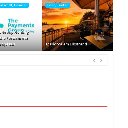
rtschaft, Finanzen
Essen, Trinken
 Group Holding
che Fortschritte
Projekten
Mallorca am Elbstrand
tunden Vorher
nur Körbe kassiert
vor 13 Stunden Vorher
026
vor 14 Stunden Vorher