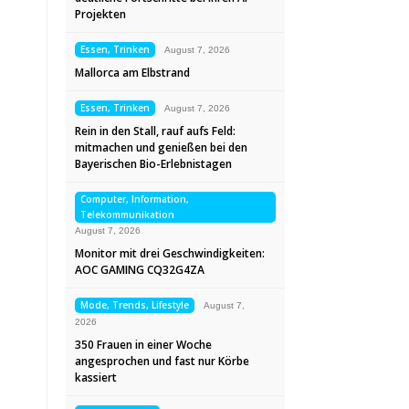
Projekten
Essen, Trinken
August 7, 2026
Mallorca am Elbstrand
Essen, Trinken
August 7, 2026
Rein in den Stall, rauf aufs Feld:
mitmachen und genießen bei den
Bayerischen Bio-Erlebnistagen
Computer, Information,
Telekommunikation
August 7, 2026
Monitor mit drei Geschwindigkeiten:
AOC GAMING CQ32G4ZA
Mode, Trends, Lifestyle
August 7,
2026
350 Frauen in einer Woche
angesprochen und fast nur Körbe
kassiert