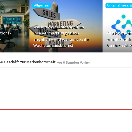
Allgemein
Unternehmen, Wi
Warum viele Unternehmen
tions-
ihre Vermarktung falsch
The Payments
-
angehen – und warum das ihr
erzielt deutli
Wachstum ausbremst
bei ihren AI-
ße Geschäft zur Markenbotschaft
vor 6 Stunden Vorher
für Zscaler-Umgebungen
vor 7 Stunden Vorher
 – und warum das ihr Wachstum ausbremst
vor 9 Stunden Vorher
i ihren AI-Projekten
Mallorca am Elbstrand
vor 10 Stunden Vorher
vor 10 S
i den Bayerischen Bio-Erlebnistagen
vor 12 Stunden Vorher
A
350 Frauen in einer Woche angesprochen und fast 
vor 13 Stunden Vorher
Studie: Die größten Roaming-Fallen deutscher Urlauber 2
 Stunden Vorher