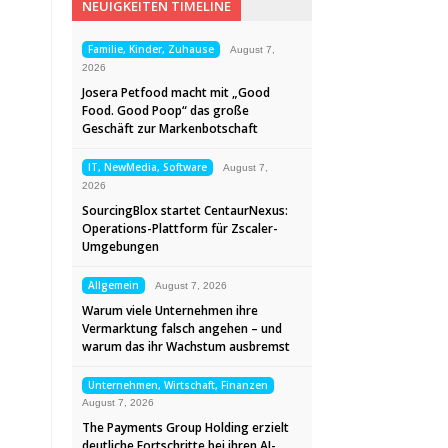
NEUIGKEITEN TIMELINE
Familie, Kinder, Zuhause
August 7,
2026
Josera Petfood macht mit „Good
Food. Good Poop“ das große
Geschäft zur Markenbotschaft
IT, NewMedia, Software
August 7,
2026
SourcingBlox startet CentaurNexus:
Operations-Plattform für Zscaler-
Umgebungen
Allgemein
August 7, 2026
Warum viele Unternehmen ihre
Vermarktung falsch angehen – und
warum das ihr Wachstum ausbremst
Unternehmen, Wirtschaft, Finanzen
August 7, 2026
The Payments Group Holding erzielt
deutliche Fortschritte bei ihren AI-