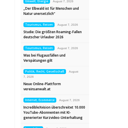
Umwelt, Energie
August 7, 2026
„Der Elbwald ist für Menschen und
Natur unersetzlich“
Tourismus, Reisen
August 7, 2026
Studie: Die größten Roaming-Fallen
deutscher Urlauber 2026
Tourismus, Reisen
August 7, 2026
Was bei Flugausfällen und
Verspätungen gilt
Politik, Recht, Gesellschaft
August
7, 2026
Neue Online-Plattform
vereinsanwalt.at
Internet, Ecommerce
August 7, 2026
IncredibleXvision überschreitet 10.000
YouTube-Abonnenten mit KI-
generierter Kurzvideo-Unterhaltung