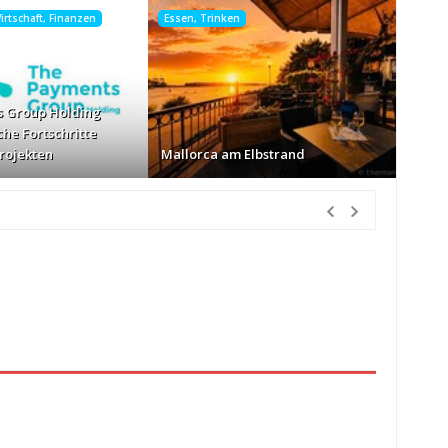
rtschaft, Finanzen
Essen, Trinken
 Group Holding
che Fortschritte
Projekten
Mallorca am Elbstrand
tunden Vorher
nur Körbe kassiert
vor 18 Stunden Vorher
026
vor 19 Stunden Vorher