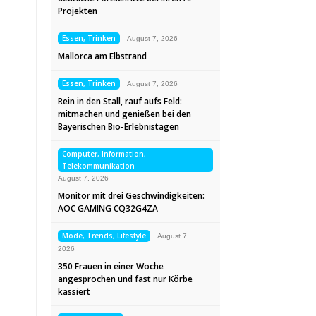
Projekten
Essen, Trinken
August 7, 2026
Mallorca am Elbstrand
Essen, Trinken
August 7, 2026
Rein in den Stall, rauf aufs Feld:
mitmachen und genießen bei den
Bayerischen Bio-Erlebnistagen
Computer, Information,
Telekommunikation
August 7, 2026
Monitor mit drei Geschwindigkeiten:
AOC GAMING CQ32G4ZA
Mode, Trends, Lifestyle
August 7,
2026
350 Frauen in einer Woche
angesprochen und fast nur Körbe
kassiert