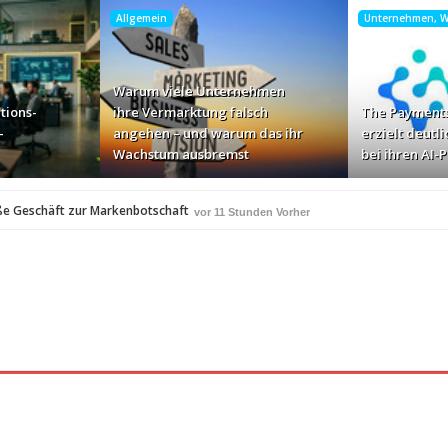
Allgemein
Unternehmen, Wi
Warum viele Unternehmen
tions-
ihre Vermarktung falsch
The Payments
-
angehen – und warum das ihr
erzielt deutli
Wachstum ausbremst
bei ihren AI-
ße Geschäft zur Markenbotschaft
vor 11 Stunden Vorher
für Zscaler-Umgebungen
vor 13 Stunden Vorher
 – und warum das ihr Wachstum ausbremst
vor 15 Stunden Vorher
i ihren AI-Projekten
Mallorca am Elbstrand
vor 16 Stunden Vorher
vor 16 S
i den Bayerischen Bio-Erlebnistagen
vor 18 Stunden Vorher
A
350 Frauen in einer Woche angesprochen und fast 
vor 18 Stunden Vorher
Studie: Die größten Roaming-Fallen deutscher Urlauber 2
 Stunden Vorher