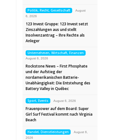
Politik, Recht, Gesellschaft
August
6, 2026
123 Invest Gruppe: 123 Invest setzt
Zinszahlungen aus und stellt
Insolvenzantrag – Ihre Rechte als
Anleger
Unternehmen, Wirtschaft, Finanzen
August 6, 2026
Rockstone News – First Phosphate
und der Aufstieg der
nordamerikanischen Batterie-
Unabhängigkeit: Die Entstehung des
Battery Valley in Québec
Sport, Events
August 6, 2026
Frauenpower auf dem Board: Super
Girl Surf Festival kommt nach Virginia
Beach
Handel, Dienstleistungen
August 6,
2026