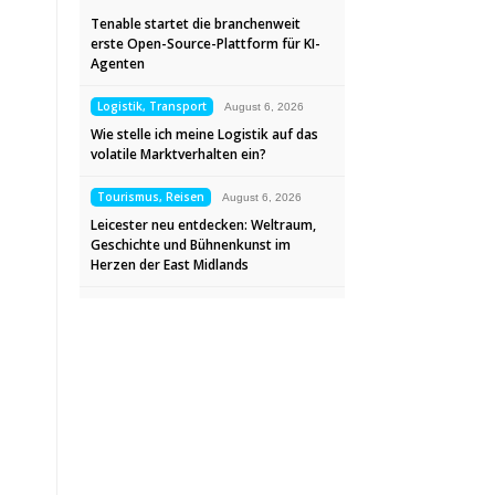
Tenable startet die branchenweit
erste Open-Source-Plattform für KI-
Agenten
Logistik, Transport
August 6, 2026
Wie stelle ich meine Logistik auf das
volatile Marktverhalten ein?
Tourismus, Reisen
August 6, 2026
Leicester neu entdecken: Weltraum,
Geschichte und Bühnenkunst im
Herzen der East Midlands