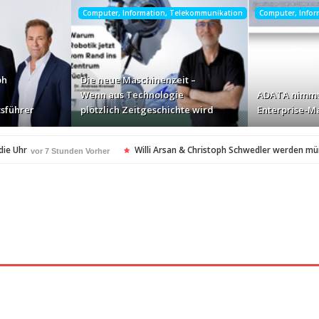
Computer, Information, Telekommunikation
Computer, Info
ph
Die neue Maschinenzeit –
Wenn aus Technologie
ADATA nimmt
sführer
plötzlich Zeitgeschichte wird
Enterprise-Ma
die Uhr
Willi Arsan & Christoph Schwedler werden m
vor 7 Stunden Vorher
itgeschichte wird
ADATA nimmt deutschen Enterprise
vor 9 Stunden Vorher
ellt Insolvenzantrag – Ihre Rechte als Anleger
vor 9 Stunden Vorher
amerikanischen Batterie-Unabhängigkeit: Die Entstehung des Battery Valley i
nach Virginia Beach
vor 9 Stunden Vorher
t in den Fokus
Die Rückkehr zu sich selbst: Bianca H
vor 9 Stunden Vorher
spezialisiertes Angebot für Hotels
vor 9 Stunden Vorher