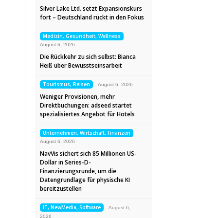
Silver Lake Ltd. setzt Expansionskurs
fort – Deutschland rückt in den Fokus
Medizin, Gesundheit, Wellness
August 6, 2026
Die Rückkehr zu sich selbst: Bianca
Heiß über Bewusstseinsarbeit
Tourismus, Reisen
August 6, 2026
Weniger Provisionen, mehr
Direktbuchungen: adseed startet
spezialisiertes Angebot für Hotels
Unternehmen, Wirtschaft, Finanzen
August 6, 2026
NavVis sichert sich 85 Millionen US-
Dollar in Series-D-
Finanzierungsrunde, um die
Datengrundlage für physische KI
bereitzustellen
IT, NewMedia, Software
August 6,
2026