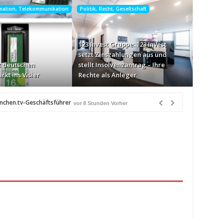
rmation, Telekommunikation
Politik, Recht, Gesellschaft
123 Invest Gruppe: 123 Invest
setzt Zinszahlungen aus und
 deutschen
stellt Insolvenzantrag – Ihre
rkt ins Visier
Rechte als Anleger
ünchen.tv-Geschäftsführer
vor 8 Stunden Vorher
-Markt ins Visier
vor 9 Stunden Vorher
n Québec
vor 9 Stunden Vorher
eiß über Bewusstseinsarbeit
vor 9 Stunden Vorher