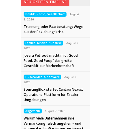
NEUIGKEITEN TIMELINE
Politik, Recht, Gesellschaft
August
8, 2026
Trennung oder Paarberatung: Wege
aus der Beziehungskrise
Familie, Kinder, Zuhause
August 7,
2026
Josera Petfood macht mit „Good
Food. Good Poop“ das große
Geschäft zur Markenbotschaft
IT, NewMedia, Software
August 7,
2026
SourcingBlox startet CentaurNexus:
Operations-Plattform für Zscaler-
Umgebungen
Allgemein
August 7, 2026
Warum viele Unternehmen ihre
Vermarktung falsch angehen – und
warum das ihr Wachstum ausbremst