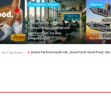
IT, NewMedia, Software
Allgemein
 mit
SourcingBlox startet
Warum viele
op“ das
CentaurNexus: Operations-
ihre Vermark
Plattform für Zscaler-
angehen – un
Umgebungen
Wachstum au
e
Josera Petfood macht mit „Good Food. Good Poop“ das
vor 1 Tag Vorher
für Zscaler-Umgebungen
vor 2 Tagen Vorher
 – und warum das ihr Wachstum ausbremst
vor 2 Tagen Vorher
i ihren AI-Projekten
Mallorca am Elbstrand
vor 2 Tagen Vorher
vor 2 Tagen 
i den Bayerischen Bio-Erlebnistagen
Monitor mit drei 
vor 2 Tagen Vorher
kassiert
„Der Elbwald ist für Menschen und Natur uners
vor 2 Tagen Vorher