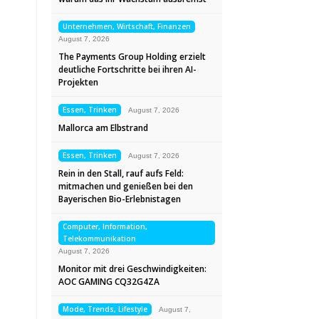
Unternehmen, Wirtschaft, Finanzen
August 7, 2026
The Payments Group Holding erzielt
deutliche Fortschritte bei ihren AI-
Projekten
Essen, Trinken
August 7, 2026
Mallorca am Elbstrand
Essen, Trinken
August 7, 2026
Rein in den Stall, rauf aufs Feld:
mitmachen und genießen bei den
Bayerischen Bio-Erlebnistagen
Computer, Information,
Telekommunikation
August 7, 2026
Monitor mit drei Geschwindigkeiten:
AOC GAMING CQ32G4ZA
Mode, Trends, Lifestyle
August 7,