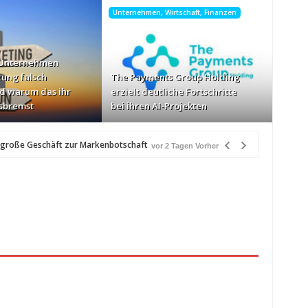
Unternehmen, Wirtschaft, Finanzen
 Unternehmen
tung falsch
The Payments Group Holding
d warum das ihr
erzielt deutliche Fortschritte
sbremst
bei ihren AI-Projekten
 große Geschäft zur Markenbotschaft
vor 2 Tagen Vorher
Vorher
Geschwindigkeiten: AOC GAMING CQ32G4ZA
vor 2 Tagen Vorher
etzlich“
vor 2 Tagen Vorher