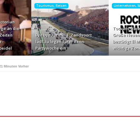
Tourismus, Reisen
Unternehmen, Wi
ictorian
ge an die
Tocvans stärk
Zeiten
Bye bye Formel 1: Zandvoort
Große Neuen
r-
lädt zu legendärer Renn-
bestätigt El 
peidel
Partywoche ein
wichtige Zon
21 Minuten Vorher
oesie vergangener Zeiten mit der Herbst-Winter-Kollektion 2026 von Speidel
oche ein
vor 54 Minuten Vorher
l Mezquite als neue wichtige Zone
vor 2 Stunden Vorher
uf Reisen
vor 2 Stunden Vorher
erste der Gesprächsdaten direkt in Brand Intelligence umwandelt
vor 2 Stunden
unden Vorher
serbearbeitung für Werkzeuge und Formen
Wenn Katze
vor 2 Stunden Vorher
2 Stunden Vorher