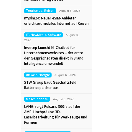
Tourismus, Reisen
August 6, 2026
mysim24: Neuer eSIM-Anbieter
erleichtert mobiles Internet auf Reisen
IT, NewMedia, Software
August 6,
2026
livestep launcht KI-Chatbot für
Unternehmenswebsites – der erste
der Gesprächsdaten direkt in Brand
Intelligence umwandelt
Umwelt, Energie
August 6, 2026
STW Group baut Geschäftsfeld
Batteriespeicher aus
Maschinenbau
August 6, 2026
LANG zeigt Pulsaris 300fs auf der
AMB: Hochpräzise 3D-
Laserbearbeitung für Werkzeuge und
Formen