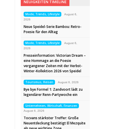
NEUIGKEITEN TIMELINE
Mode, Trends, Lifestyle
August 6,
2026
Neue Speidel-Serie Bambou: Retro-
Poesie für den Alltag
Mode, Trends, Lifestyle
August 6,
2026
Presseinformation: Victorian Dream –
eine Hommage an die Poesie
vergangener Zeiten mit der Herbst-
Winter-Kollektion 2026 von Speidel
Tourismus, Reisen
August 6, 2026
Bye bye Formel 1: Zandvoort lädt zu
legendärer Renn-Partywoche ein
Unternehmen, Wirtschaft, Finanzen
August 6, 2026
Tocvans stärkster Treffer: Große
Neuentdeckung bestätigt El Mezquite
als neue wichtige Zone