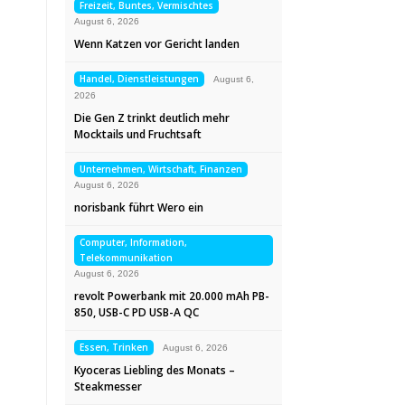
Freizeit, Buntes, Vermischtes
August 6, 2026
Wenn Katzen vor Gericht landen
Handel, Dienstleistungen
August 6,
2026
Die Gen Z trinkt deutlich mehr
Mocktails und Fruchtsaft
Unternehmen, Wirtschaft, Finanzen
August 6, 2026
norisbank führt Wero ein
Computer, Information,
Telekommunikation
August 6, 2026
revolt Powerbank mit 20.000 mAh PB-
850, USB-C PD USB-A QC
Essen, Trinken
August 6, 2026
Kyoceras Liebling des Monats –
Steakmesser