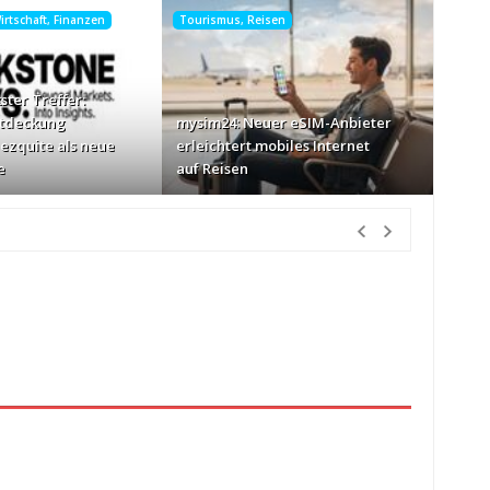
rtschaft, Finanzen
Tourismus, Reisen
ster Treffer:
tdeckung
mysim24: Neuer eSIM-Anbieter
Mezquite als neue
erleichtert mobiles Internet
e
auf Reisen
vor 22 Minuten Vorher
 Vorher
n vor Gericht landen
vor 2 Stunden Vorher