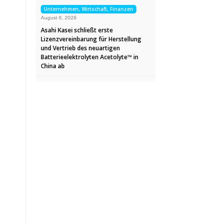
Unternehmen, Wirtschaft, Finanzen
August 6, 2026
Asahi Kasei schließt erste
Lizenzvereinbarung für Herstellung
und Vertrieb des neuartigen
Batterieelektrolyten Acetolyte™ in
China ab