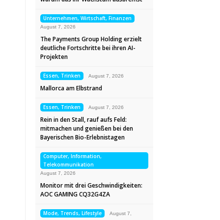
Unternehmen, Wirtschaft, Finanzen
August 7, 2026
The Payments Group Holding erzielt
deutliche Fortschritte bei ihren AI-
Projekten
Essen, Trinken
August 7, 2026
Mallorca am Elbstrand
Essen, Trinken
August 7, 2026
Rein in den Stall, rauf aufs Feld:
mitmachen und genießen bei den
Bayerischen Bio-Erlebnistagen
Computer, Information,
Telekommunikation
August 7, 2026
Monitor mit drei Geschwindigkeiten:
AOC GAMING CQ32G4ZA
Mode, Trends, Lifestyle
August 7,