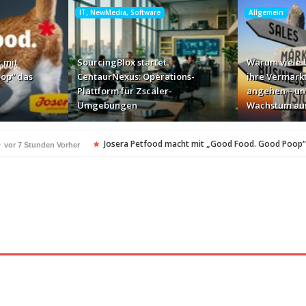
IT, NewMedia, Software
Allgemein
 mit
SourcingBlox startet
Warum viele
op“ das
CentaurNexus: Operations-
ihre Vermark
Plattform für Zscaler-
angehen – un
Umgebungen
Wachstum au
e
Josera Petfood macht mit „Good Food. Good Poop“
vor 7 Stunden Vorher
für Zscaler-Umgebungen
vor 1 Tag Vorher
 – und warum das ihr Wachstum ausbremst
vor 1 Tag Vorher
i ihren AI-Projekten
Mallorca am Elbstrand
vor 1 Tag Vorher
vor 1 Tag Vorhe
i den Bayerischen Bio-Erlebnistagen
Monitor mit drei Ge
vor 1 Tag Vorher
kassiert
„Der Elbwald ist für Menschen und Natur unerset
vor 1 Tag Vorher