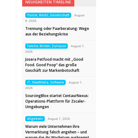
NEUIGKEITEN TIMELINE
Politik, Recht, Gesellschaft
August
8, 2026
Trennung oder Paarberatung: Wege
aus der Beziehungskrise
Familie, Kinder, Zuhause
August 7,
2026
Josera Petfood macht mit „Good
Food. Good Poop“ das große
Geschäft zur Markenbotschaft
IT, NewMedia, Software
August 7,
2026
SourcingBlox startet CentaurNexus:
Operations-Plattform für Zscaler-
Umgebungen
Allgemein
August 7, 2026
Warum viele Unternehmen ihre
Vermarktung falsch angehen – und
warum das ihr Wachstum ausbremst