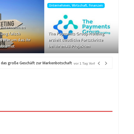
Unternehmen, Wirtschaft, Finanzen
 Unternehmen
tung falsch
The Payments Group Holding
d warum das ihr
erzielt deutliche Fortschritte
sbremst
bei ihren AI-Projekten
 das große Geschäft zur Markenbotschaft
vor 1 Tag Vorher
r
schwindigkeiten: AOC GAMING CQ32G4ZA
vor 1 Tag Vorher
zlich“
vor 1 Tag Vorher