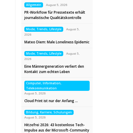
Allgemein
August 5, 2026
PR-Workflow für Pressetexte erhält
journalistische Qualitätskontrolle
Mode, Trends, Lifestyle
August 5,
2026
Mateo Diem: Male Loneliness Epidemic
Mode, Trends, Lifestyle
August 5,
2026
Eine Männergeneration verliert den
Kontakt zum echten Leben
Computer, Information,
Telekommunikation
August 5, 2026
Cloud Print ist nur der Anfang …
Bildung, Karriere, Schulungen
August 5, 2026
Hitzefrei 2026: 43 kostenlose Tech-
Impulse aus der Microsoft-Community