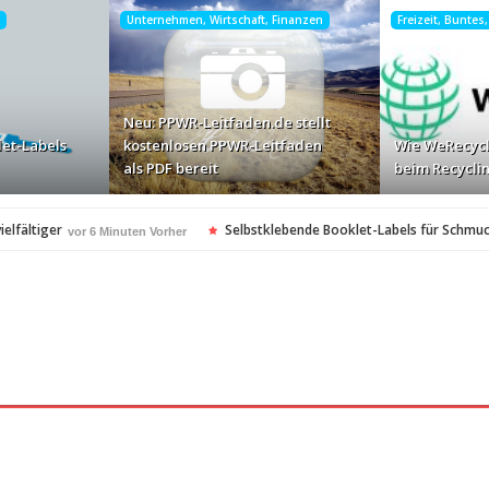
Unternehmen, Wirtschaft, Finanzen
Freizeit, Buntes
Neu: PPWR-Leitfaden.de stellt
let-Labels
kostenlosen PPWR-Leitfaden
Wie WeRecycl
als PDF bereit
beim Recyclin
elfältiger
Selbstklebende Booklet-Labels für Schmu
vor 6 Minuten Vorher
s PDF bereit
Wie WeRecycle den Alltag beim Recyclin
vor 13 Stunden Vorher
kontrolle
Mateo Diem: Male Loneliness Epidemic
vor 14 Stunden Vorher
vo
en
Cloud Print ist nur der Anfang …
vor 14 Stunden Vorher
vor 15 Stunden Vo
oft-Community
vor 15 Stunden Vorher
heitsstandards Europas für Extreme Platform ONE
vor 16 Stunden Vorher