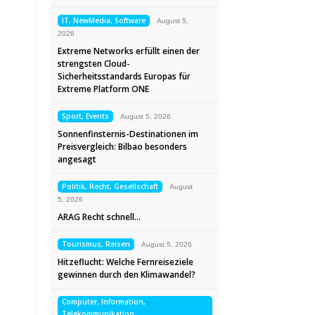
IT, NewMedia, Software
August 5,
2026
Extreme Networks erfüllt einen der
strengsten Cloud-
Sicherheitsstandards Europas für
Extreme Platform ONE
Sport, Events
August 5, 2026
Sonnenfinsternis-Destinationen im
Preisvergleich: Bilbao besonders
angesagt
Politik, Recht, Gesellschaft
August
5, 2026
ARAG Recht schnell…
Tourismus, Reisen
August 5, 2026
Hitzeflucht: Welche Fernreiseziele
gewinnen durch den Klimawandel?
Computer, Information,
Telekommunikation