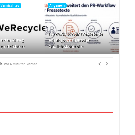
, Vermischtes
Allgemein
PR-Workflow für Pressetexte
e den Alltag
erhält journalistische
g erleichtert
Qualitätskontrolle
ck
vor 6 Minuten Vorher
g erleichtert
vor 13 Stunden Vorher
r 14 Stunden Vorher
rher