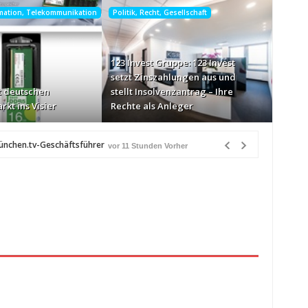
rmation, Telekommunikation
Politik, Recht, Gesellschaft
123 Invest Gruppe: 123 Invest
setzt Zinszahlungen aus und
 deutschen
stellt Insolvenzantrag – Ihre
rkt ins Visier
Rechte als Anleger
münchen.tv-Geschäftsführer
vor 11 Stunden Vorher
e-Markt ins Visier
vor 12 Stunden Vorher
n Québec
vor 12 Stunden Vorher
Heiß über Bewusstseinsarbeit
vor 12 Stunden Vorher