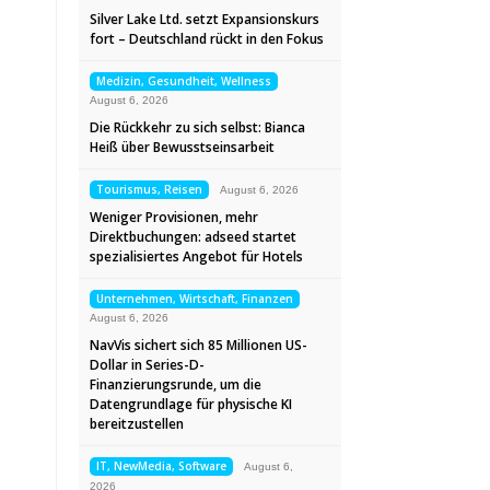
Silver Lake Ltd. setzt Expansionskurs
fort – Deutschland rückt in den Fokus
Medizin, Gesundheit, Wellness
August 6, 2026
Die Rückkehr zu sich selbst: Bianca
Heiß über Bewusstseinsarbeit
Tourismus, Reisen
August 6, 2026
Weniger Provisionen, mehr
Direktbuchungen: adseed startet
spezialisiertes Angebot für Hotels
Unternehmen, Wirtschaft, Finanzen
August 6, 2026
NavVis sichert sich 85 Millionen US-
Dollar in Series-D-
Finanzierungsrunde, um die
Datengrundlage für physische KI
bereitzustellen
IT, NewMedia, Software
August 6,
2026