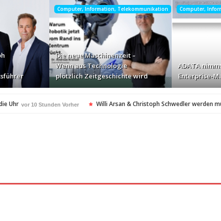
Computer, Information, Telekommunikation
Computer, Info
ph
Die neue Maschinenzeit –
Wenn aus Technologie
ADATA nimmt
sführer
plötzlich Zeitgeschichte wird
Enterprise-Ma
die Uhr
Willi Arsan & Christoph Schwedler werden 
vor 10 Stunden Vorher
itgeschichte wird
ADATA nimmt deutschen Enterpris
vor 12 Stunden Vorher
ellt Insolvenzantrag – Ihre Rechte als Anleger
vor 12 Stunden Vorher
amerikanischen Batterie-Unabhängigkeit: Die Entstehung des Battery Valley i
nach Virginia Beach
vor 12 Stunden Vorher
t in den Fokus
Die Rückkehr zu sich selbst: Bianca 
vor 12 Stunden Vorher
spezialisiertes Angebot für Hotels
vor 12 Stunden Vorher