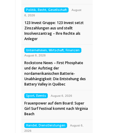
Politik, Recht, Gesellschaft
August
6, 2026
123 Invest Gruppe: 123 Invest setzt
Zinszahlungen aus und stellt
Insolvenzantrag – Ihre Rechte als
Anleger
Unternehmen, Wirtschaft, Finanzen
August 6, 2026
Rockstone News – First Phosphate
und der Aufstieg der
nordamerikanischen Batterie-
Unabhängigkeit: Die Entstehung des
Battery Valley in Québec
Sport, Events
August 6, 2026
Frauenpower auf dem Board: Super
Girl Surf Festival kommt nach Virginia
Beach
Handel, Dienstleistungen
August 6,
2026