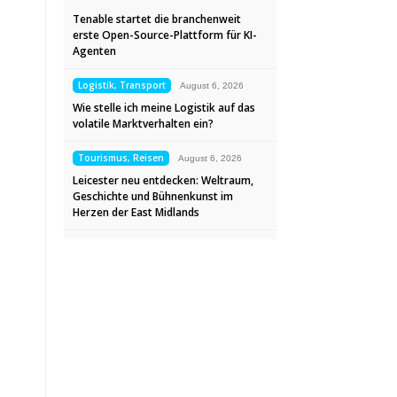
Tenable startet die branchenweit
erste Open-Source-Plattform für KI-
Agenten
Logistik, Transport
August 6, 2026
Wie stelle ich meine Logistik auf das
volatile Marktverhalten ein?
Tourismus, Reisen
August 6, 2026
Leicester neu entdecken: Weltraum,
Geschichte und Bühnenkunst im
Herzen der East Midlands