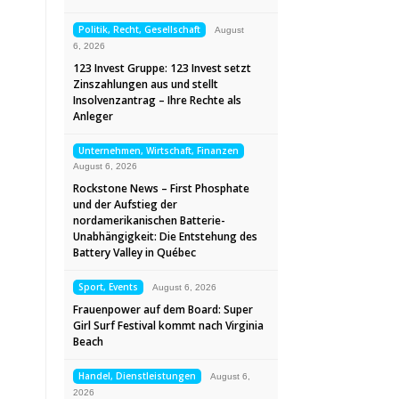
Politik, Recht, Gesellschaft
August
6, 2026
123 Invest Gruppe: 123 Invest setzt
Zinszahlungen aus und stellt
Insolvenzantrag – Ihre Rechte als
Anleger
Unternehmen, Wirtschaft, Finanzen
August 6, 2026
Rockstone News – First Phosphate
und der Aufstieg der
nordamerikanischen Batterie-
Unabhängigkeit: Die Entstehung des
Battery Valley in Québec
Sport, Events
August 6, 2026
Frauenpower auf dem Board: Super
Girl Surf Festival kommt nach Virginia
Beach
Handel, Dienstleistungen
August 6,
2026