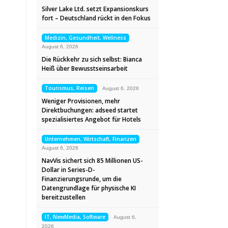
Silver Lake Ltd. setzt Expansionskurs
fort – Deutschland rückt in den Fokus
Medizin, Gesundheit, Wellness
August 6, 2026
Die Rückkehr zu sich selbst: Bianca
Heiß über Bewusstseinsarbeit
Tourismus, Reisen
August 6, 2026
Weniger Provisionen, mehr
Direktbuchungen: adseed startet
spezialisiertes Angebot für Hotels
Unternehmen, Wirtschaft, Finanzen
August 6, 2026
NavVis sichert sich 85 Millionen US-
Dollar in Series-D-
Finanzierungsrunde, um die
Datengrundlage für physische KI
bereitzustellen
IT, NewMedia, Software
August 6,
2026