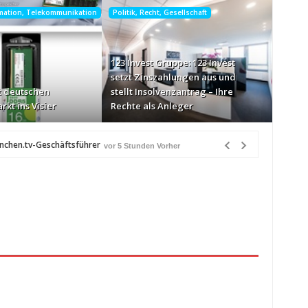
rmation, Telekommunikation
Politik, Recht, Gesellschaft
123 Invest Gruppe: 123 Invest
setzt Zinszahlungen aus und
 deutschen
stellt Insolvenzantrag – Ihre
rkt ins Visier
Rechte als Anleger
ünchen.tv-Geschäftsführer
vor 5 Stunden Vorher
-Markt ins Visier
vor 6 Stunden Vorher
n Québec
vor 6 Stunden Vorher
eiß über Bewusstseinsarbeit
vor 6 Stunden Vorher