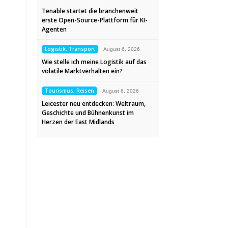
Tenable startet die branchenweit
erste Open-Source-Plattform für KI-
Agenten
Logistik, Transport
August 6, 2026
Wie stelle ich meine Logistik auf das
volatile Marktverhalten ein?
Tourismus, Reisen
August 6, 2026
Leicester neu entdecken: Weltraum,
Geschichte und Bühnenkunst im
Herzen der East Midlands