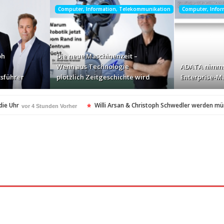
Computer, Information, Telekommunikation
Computer, Info
ph
Die neue Maschinenzeit –
Wenn aus Technologie
ADATA nimmt
sführer
plötzlich Zeitgeschichte wird
Enterprise-Ma
die Uhr
Willi Arsan & Christoph Schwedler werden m
vor 4 Stunden Vorher
itgeschichte wird
ADATA nimmt deutschen Enterprise
vor 6 Stunden Vorher
ellt Insolvenzantrag – Ihre Rechte als Anleger
vor 6 Stunden Vorher
amerikanischen Batterie-Unabhängigkeit: Die Entstehung des Battery Valley i
nach Virginia Beach
vor 6 Stunden Vorher
t in den Fokus
Die Rückkehr zu sich selbst: Bianca H
vor 6 Stunden Vorher
spezialisiertes Angebot für Hotels
vor 6 Stunden Vorher