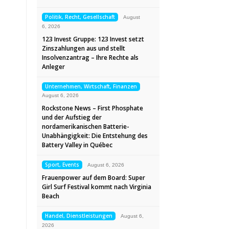
Politik, Recht, Gesellschaft
August
6, 2026
123 Invest Gruppe: 123 Invest setzt
Zinszahlungen aus und stellt
Insolvenzantrag – Ihre Rechte als
Anleger
Unternehmen, Wirtschaft, Finanzen
August 6, 2026
Rockstone News – First Phosphate
und der Aufstieg der
nordamerikanischen Batterie-
Unabhängigkeit: Die Entstehung des
Battery Valley in Québec
Sport, Events
August 6, 2026
Frauenpower auf dem Board: Super
Girl Surf Festival kommt nach Virginia
Beach
Handel, Dienstleistungen
August 6,
2026