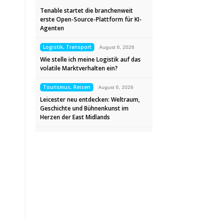
Tenable startet die branchenweit
erste Open-Source-Plattform für KI-
Agenten
Logistik, Transport
August 6, 2026
Wie stelle ich meine Logistik auf das
volatile Marktverhalten ein?
Tourismus, Reisen
August 6, 2026
Leicester neu entdecken: Weltraum,
Geschichte und Bühnenkunst im
Herzen der East Midlands