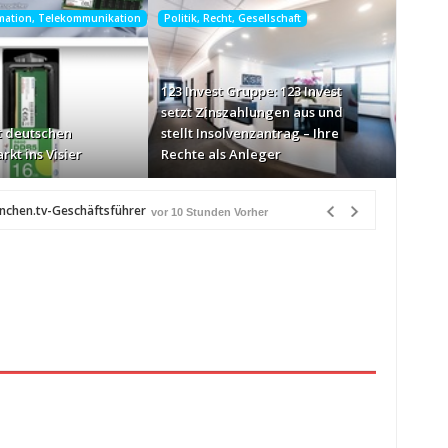
rmation, Telekommunikation
Politik, Recht, Gesellschaft
123 Invest Gruppe: 123 Invest
setzt Zinszahlungen aus und
 deutschen
stellt Insolvenzantrag – Ihre
rkt ins Visier
Rechte als Anleger
ünchen.tv-Geschäftsführer
vor 10 Stunden Vorher
-Markt ins Visier
vor 11 Stunden Vorher
n Québec
vor 11 Stunden Vorher
Heiß über Bewusstseinsarbeit
vor 11 Stunden Vorher