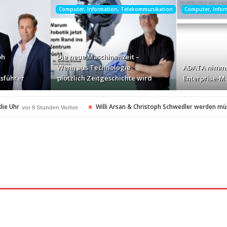
Computer, Information, Telekommunikation
Computer, Info
ph
Die neue Maschinenzeit –
Wenn aus Technologie
ADATA nimmt
sführer
plötzlich Zeitgeschichte wird
Enterprise-Ma
die Uhr
Willi Arsan & Christoph Schwedler werden m
vor 9 Stunden Vorher
itgeschichte wird
ADATA nimmt deutschen Enterprise
vor 11 Stunden Vorher
ellt Insolvenzantrag – Ihre Rechte als Anleger
vor 11 Stunden Vorher
amerikanischen Batterie-Unabhängigkeit: Die Entstehung des Battery Valley i
nach Virginia Beach
vor 11 Stunden Vorher
t in den Fokus
Die Rückkehr zu sich selbst: Bianca 
vor 11 Stunden Vorher
spezialisiertes Angebot für Hotels
vor 11 Stunden Vorher