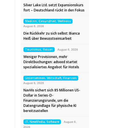
Silver Lake Ltd. setzt Expansionskurs
fort – Deutschland rückt in den Fokus
Medizin, Gesundheit, Wellness
August 6, 2026
Die Rückkehr zu sich selbst: Bianca
Heiß über Bewusstseinsarbeit
Tourismus, Reisen
August 6, 2026
Weniger Provisionen, mehr
Direktbuchungen: adseed startet
spezialisiertes Angebot für Hotels
Unternehmen, Wirtschaft, Finanzen
August 6, 2026
NavVis sichert sich 85 Millionen US-
Dollar in Series-D-
Finanzierungsrunde, um die
Datengrundlage für physische KI
bereitzustellen
IT, NewMedia, Software
August 6,
2026