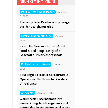
NEUIGKEITEN TIMELINE
Politik, Recht, Gesellschaft
August
8, 2026
Trennung oder Paarberatung: Wege
aus der Beziehungskrise
Familie, Kinder, Zuhause
August 7,
2026
Josera Petfood macht mit „Good
Food. Good Poop“ das große
Geschäft zur Markenbotschaft
IT, NewMedia, Software
August 7,
2026
SourcingBlox startet CentaurNexus:
Operations-Plattform für Zscaler-
Umgebungen
Allgemein
August 7, 2026
Warum viele Unternehmen ihre
Vermarktung falsch angehen – und
warum das ihr Wachstum ausbremst