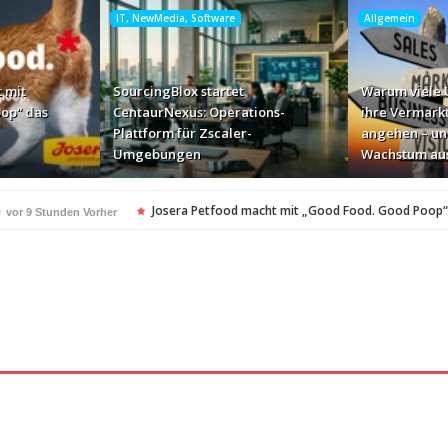
IT, NewMedia, Software
Allgemein
 mit
SourcingBlox startet
Warum viele
op“ das
CentaurNexus: Operations-
ihre Vermark
Plattform für Zscaler-
angehen – un
Umgebungen
Wachstum au
e
Josera Petfood macht mit „Good Food. Good Poop“
vor 9 Stunden Vorher
für Zscaler-Umgebungen
vor 1 Tag Vorher
 – und warum das ihr Wachstum ausbremst
vor 1 Tag Vorher
i ihren AI-Projekten
Mallorca am Elbstrand
vor 1 Tag Vorher
vor 1 Tag Vorhe
i den Bayerischen Bio-Erlebnistagen
Monitor mit drei Ge
vor 1 Tag Vorher
kassiert
„Der Elbwald ist für Menschen und Natur unerset
vor 1 Tag Vorher