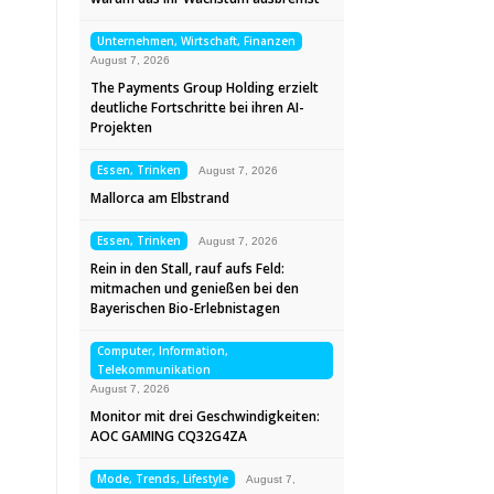
Unternehmen, Wirtschaft, Finanzen
August 7, 2026
The Payments Group Holding erzielt
deutliche Fortschritte bei ihren AI-
Projekten
Essen, Trinken
August 7, 2026
Mallorca am Elbstrand
Essen, Trinken
August 7, 2026
Rein in den Stall, rauf aufs Feld:
mitmachen und genießen bei den
Bayerischen Bio-Erlebnistagen
Computer, Information,
Telekommunikation
August 7, 2026
Monitor mit drei Geschwindigkeiten:
AOC GAMING CQ32G4ZA
Mode, Trends, Lifestyle
August 7,