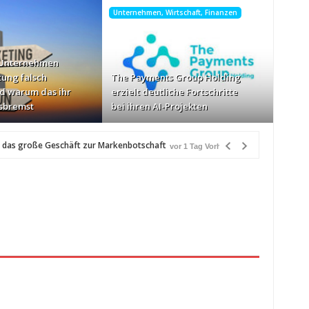
Unternehmen, Wirtschaft, Finanzen
 Unternehmen
tung falsch
The Payments Group Holding
d warum das ihr
erzielt deutliche Fortschritte
sbremst
bei ihren AI-Projekten
 das große Geschäft zur Markenbotschaft
vor 1 Tag Vorher
r
schwindigkeiten: AOC GAMING CQ32G4ZA
vor 1 Tag Vorher
zlich“
vor 1 Tag Vorher