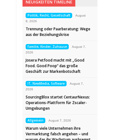
NEUIGKEITEN TIMELINE
Politik, Recht, Gesellschaft
August
8, 2026
Trennung oder Paarberatung: Wege
aus der Beziehungskrise
Familie, Kinder, Zuhause
August 7,
2026
Josera Petfood macht mit „Good
Food. Good Poop“ das große
Geschäft zur Markenbotschaft
IT, NewMedia, Software
August 7,
2026
SourcingBlox startet CentaurNexus:
Operations-Plattform für Zscaler-
Umgebungen
Allgemein
August 7, 2026
Warum viele Unternehmen ihre
Vermarktung falsch angehen – und
warum das ihr Wachstum ausbremst