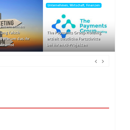
Unternehmen, Wirtschaft, Finanzen
 Unternehmen
tung falsch
The Payments Group Holding
d warum das ihr
erzielt deutliche Fortschritte
sbremst
bei ihren AI-Projekten
Vorher
Geschwindigkeiten: AOC GAMING CQ32G4ZA
vor 2 Tagen Vorher
etzlich“
vor 2 Tagen Vorher