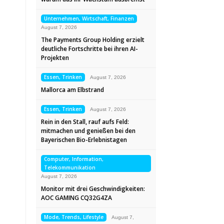
Unternehmen, Wirtschaft, Finanzen
August 7, 2026
The Payments Group Holding erzielt
deutliche Fortschritte bei ihren AI-
Projekten
Essen, Trinken
August 7, 2026
Mallorca am Elbstrand
Essen, Trinken
August 7, 2026
Rein in den Stall, rauf aufs Feld:
mitmachen und genießen bei den
Bayerischen Bio-Erlebnistagen
Computer, Information,
Telekommunikation
August 7, 2026
Monitor mit drei Geschwindigkeiten:
AOC GAMING CQ32G4ZA
Mode, Trends, Lifestyle
August 7,