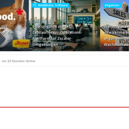
IT, NewMedia, Software
Allgemein
 mit
SourcingBlox startet
Warum viele
op“ das
CentaurNexus: Operations-
ihre Vermark
Plattform für Zscaler-
angehen – un
Umgebungen
Wachstum au
e
vor 23 Stunden Vorher
ße Geschäft zur Markenbotschaft
vor 2 Tagen Vorher
für Zscaler-Umgebungen
vor 2 Tagen Vorher
 – und warum das ihr Wachstum ausbremst
vor 2 Tagen Vorher
i ihren AI-Projekten
Mallorca am Elbstrand
vor 2 Tagen Vorher
vor 2 Tagen 
i den Bayerischen Bio-Erlebnistagen
Monitor mit drei 
vor 2 Tagen Vorher
kassiert
„Der Elbwald ist für Menschen und Natur uners
vor 2 Tagen Vorher