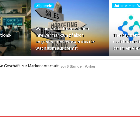
Allgemein
Unternehmen, Wi
Warum viele Unternehmen
tions-
ihre Vermarktung falsch
The Payments
-
angehen – und warum das ihr
erzielt deutli
Wachstum ausbremst
bei ihren AI-
ße Geschäft zur Markenbotschaft
vor 6 Stunden Vorher
für Zscaler-Umgebungen
vor 8 Stunden Vorher
 – und warum das ihr Wachstum ausbremst
vor 10 Stunden Vorher
i ihren AI-Projekten
Mallorca am Elbstrand
vor 11 Stunden Vorher
vor 11 S
i den Bayerischen Bio-Erlebnistagen
vor 13 Stunden Vorher
A
350 Frauen in einer Woche angesprochen und fast 
vor 13 Stunden Vorher
Studie: Die größten Roaming-Fallen deutscher Urlauber 2
 Stunden Vorher