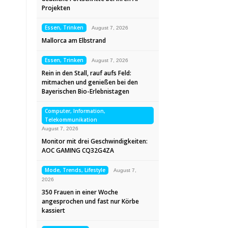
Projekten
Essen, Trinken
August 7, 2026
Mallorca am Elbstrand
Essen, Trinken
August 7, 2026
Rein in den Stall, rauf aufs Feld:
mitmachen und genießen bei den
Bayerischen Bio-Erlebnistagen
Computer, Information,
Telekommunikation
August 7, 2026
Monitor mit drei Geschwindigkeiten:
AOC GAMING CQ32G4ZA
Mode, Trends, Lifestyle
August 7,
2026
350 Frauen in einer Woche
angesprochen und fast nur Körbe
kassiert