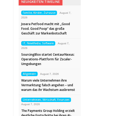
NEUIGKEITEN TIMELINE
Familie, Kinder, Zuhause
August 7,
2026
Josera Petfood macht mit „Good
Food. Good Poop“ das große
Geschäft zur Markenbotschaft
IT, NewMedia, Software
August 7,
2026
SourcingBlox startet CentaurNexus:
Operations-Plattform für Zscaler-
Umgebungen
Allgemein
August 7, 2026
Warum viele Unternehmen ihre
Vermarktung falsch angehen – und
warum das ihr Wachstum ausbremst
Unternehmen, Wirtschaft, Finanzen
August 7, 2026
The Payments Group Holding erzielt
deutliche Fortschritte bei ihren AI-