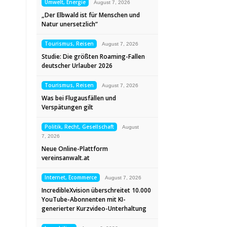
Umwelt, Energie
August 7, 2026
„Der Elbwald ist für Menschen und
Natur unersetzlich“
Tourismus, Reisen
August 7, 2026
Studie: Die größten Roaming-Fallen
deutscher Urlauber 2026
Tourismus, Reisen
August 7, 2026
Was bei Flugausfällen und
Verspätungen gilt
Politik, Recht, Gesellschaft
August
7, 2026
Neue Online-Plattform
vereinsanwalt.at
Internet, Ecommerce
August 7, 2026
IncredibleXvision überschreitet 10.000
YouTube-Abonnenten mit KI-
generierter Kurzvideo-Unterhaltung