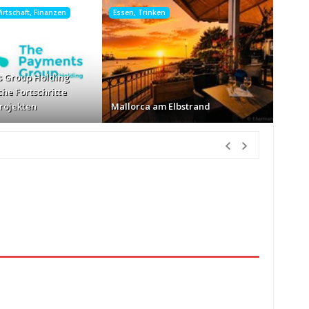
rtschaft, Finanzen
Essen, Trinken
 Group Holding
che Fortschritte
Projekten
Mallorca am Elbstrand
tunden Vorher
nur Körbe kassiert
vor 13 Stunden Vorher
026
vor 14 Stunden Vorher