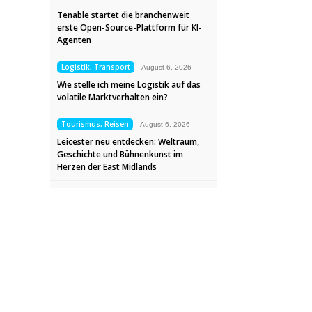
Tenable startet die branchenweit
erste Open-Source-Plattform für KI-
Agenten
Logistik, Transport
August 6, 2026
Wie stelle ich meine Logistik auf das
volatile Marktverhalten ein?
Tourismus, Reisen
August 6, 2026
Leicester neu entdecken: Weltraum,
Geschichte und Bühnenkunst im
Herzen der East Midlands