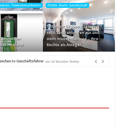
rmation, Telekommunikation
Politik, Recht, Gesellschaft
123 Invest Gruppe: 123 Invest
setzt Zinszahlungen aus und
 deutschen
stellt Insolvenzantrag – Ihre
rkt ins Visier
Rechte als Anleger
ünchen.tv-Geschäftsführer
vor 12 Stunden Vorher
e-Markt ins Visier
vor 13 Stunden Vorher
n Québec
vor 13 Stunden Vorher
Heiß über Bewusstseinsarbeit
vor 13 Stunden Vorher