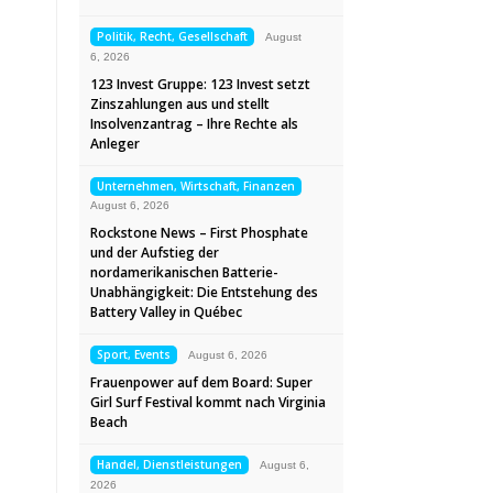
Politik, Recht, Gesellschaft
August
6, 2026
123 Invest Gruppe: 123 Invest setzt
Zinszahlungen aus und stellt
Insolvenzantrag – Ihre Rechte als
Anleger
Unternehmen, Wirtschaft, Finanzen
August 6, 2026
Rockstone News – First Phosphate
und der Aufstieg der
nordamerikanischen Batterie-
Unabhängigkeit: Die Entstehung des
Battery Valley in Québec
Sport, Events
August 6, 2026
Frauenpower auf dem Board: Super
Girl Surf Festival kommt nach Virginia
Beach
Handel, Dienstleistungen
August 6,
2026