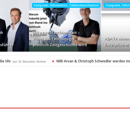
Computer, Information, Telekommunikation
Computer, Info
ph
Die neue Maschinenzeit –
Wenn aus Technologie
ADATA nimmt
sführer
plötzlich Zeitgeschichte wird
Enterprise-Ma
die Uhr
Willi Arsan & Christoph Schwedler werden m
vor 11 Stunden Vorher
itgeschichte wird
ADATA nimmt deutschen Enterpris
vor 13 Stunden Vorher
ellt Insolvenzantrag – Ihre Rechte als Anleger
vor 13 Stunden Vorher
amerikanischen Batterie-Unabhängigkeit: Die Entstehung des Battery Valley i
nach Virginia Beach
vor 13 Stunden Vorher
t in den Fokus
Die Rückkehr zu sich selbst: Bianca 
vor 13 Stunden Vorher
spezialisiertes Angebot für Hotels
vor 13 Stunden Vorher