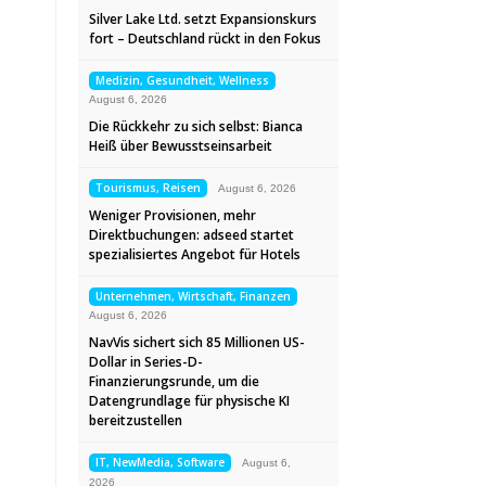
Silver Lake Ltd. setzt Expansionskurs
fort – Deutschland rückt in den Fokus
Medizin, Gesundheit, Wellness
August 6, 2026
Die Rückkehr zu sich selbst: Bianca
Heiß über Bewusstseinsarbeit
Tourismus, Reisen
August 6, 2026
Weniger Provisionen, mehr
Direktbuchungen: adseed startet
spezialisiertes Angebot für Hotels
Unternehmen, Wirtschaft, Finanzen
August 6, 2026
NavVis sichert sich 85 Millionen US-
Dollar in Series-D-
Finanzierungsrunde, um die
Datengrundlage für physische KI
bereitzustellen
IT, NewMedia, Software
August 6,
2026