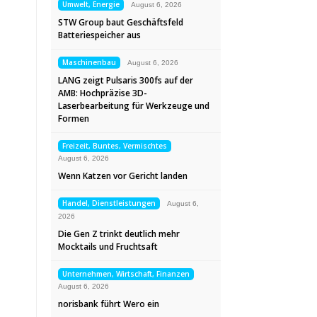
Umwelt, Energie
August 6, 2026
STW Group baut Geschäftsfeld
Batteriespeicher aus
Maschinenbau
August 6, 2026
LANG zeigt Pulsaris 300fs auf der
AMB: Hochpräzise 3D-
Laserbearbeitung für Werkzeuge und
Formen
Freizeit, Buntes, Vermischtes
August 6, 2026
Wenn Katzen vor Gericht landen
Handel, Dienstleistungen
August 6,
2026
Die Gen Z trinkt deutlich mehr
Mocktails und Fruchtsaft
Unternehmen, Wirtschaft, Finanzen
August 6, 2026
norisbank führt Wero ein