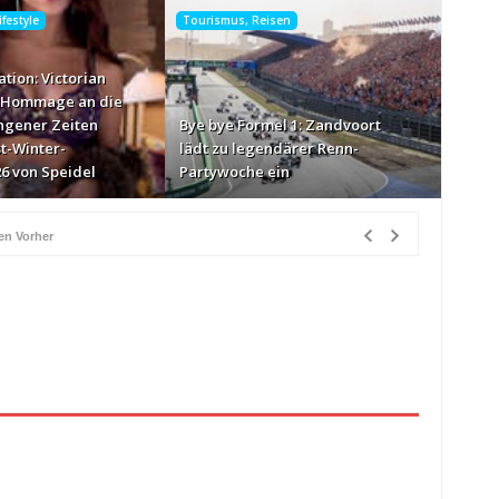
festyle
Tourismus, Reisen
tion: Victorian
e Hommage an die
ngener Zeiten
Bye bye Formel 1: Zandvoort
t-Winter-
lädt zu legendärer Renn-
26 von Speidel
Partywoche ein
en Vorher
vor 1 Stunde Vorher
 Vorher