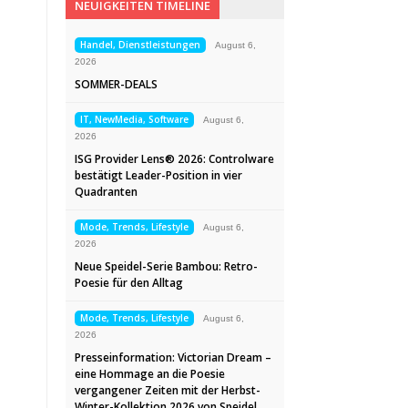
NEUIGKEITEN TIMELINE
Handel, Dienstleistungen
August 6,
2026
SOMMER-DEALS
IT, NewMedia, Software
August 6,
2026
ISG Provider Lens® 2026: Controlware
bestätigt Leader-Position in vier
Quadranten
Mode, Trends, Lifestyle
August 6,
2026
Neue Speidel-Serie Bambou: Retro-
Poesie für den Alltag
Mode, Trends, Lifestyle
August 6,
2026
Presseinformation: Victorian Dream –
eine Hommage an die Poesie
vergangener Zeiten mit der Herbst-
Winter-Kollektion 2026 von Speidel