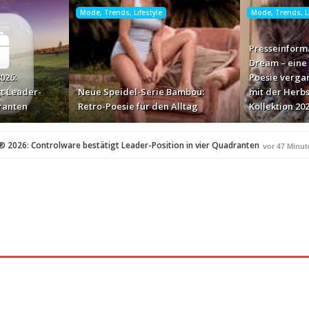
Mode, Trends, Lifestyle
Mode, Trends, Li
Presseinforma
Dream – ein
026:
Poesie verga
t Leader-
Neue Speidel-Serie Bambou:
mit der Herbs
dranten
Retro-Poesie für den Alltag
Kollektion 20
® 2026: Controlware bestätigt Leader-Position in vier Quadranten
vor 47 Minut
1 Stunde Vorher
oesie vergangener Zeiten mit der Herbst-Winter-Kollektion 2026 von Speidel
oche ein
vor 2 Stunden Vorher
l Mezquite als neue wichtige Zone
vor 3 Stunden Vorher
uf Reisen
vor 3 Stunden Vorher
erste der Gesprächsdaten direkt in Brand Intelligence umwandelt
vor 3 Stunden
unden Vorher
serbearbeitung für Werkzeuge und Formen
vor 3 Stunden Vorher