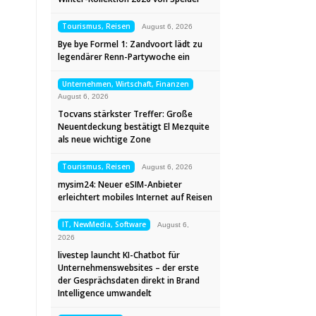
Tourismus, Reisen
August 6, 2026
Bye bye Formel 1: Zandvoort lädt zu
legendärer Renn-Partywoche ein
Unternehmen, Wirtschaft, Finanzen
August 6, 2026
Tocvans stärkster Treffer: Große
Neuentdeckung bestätigt El Mezquite
als neue wichtige Zone
Tourismus, Reisen
August 6, 2026
mysim24: Neuer eSIM-Anbieter
erleichtert mobiles Internet auf Reisen
IT, NewMedia, Software
August 6,
2026
livestep launcht KI-Chatbot für
Unternehmenswebsites – der erste
der Gesprächsdaten direkt in Brand
Intelligence umwandelt