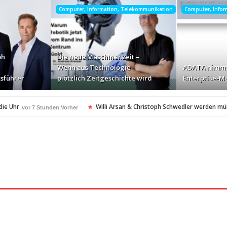
Computer, Information, Telekommunikation
Computer, Info
ph
Die neue Maschinenzeit –
Wenn aus Technologie
ADATA nimmt
sführer
plötzlich Zeitgeschichte wird
Enterprise-Ma
die Uhr
Willi Arsan & Christoph Schwedler werden m
vor 7 Stunden Vorher
itgeschichte wird
ADATA nimmt deutschen Enterprise
vor 9 Stunden Vorher
ellt Insolvenzantrag – Ihre Rechte als Anleger
vor 9 Stunden Vorher
amerikanischen Batterie-Unabhängigkeit: Die Entstehung des Battery Valley i
nach Virginia Beach
vor 9 Stunden Vorher
t in den Fokus
Die Rückkehr zu sich selbst: Bianca H
vor 9 Stunden Vorher
spezialisiertes Angebot für Hotels
vor 9 Stunden Vorher