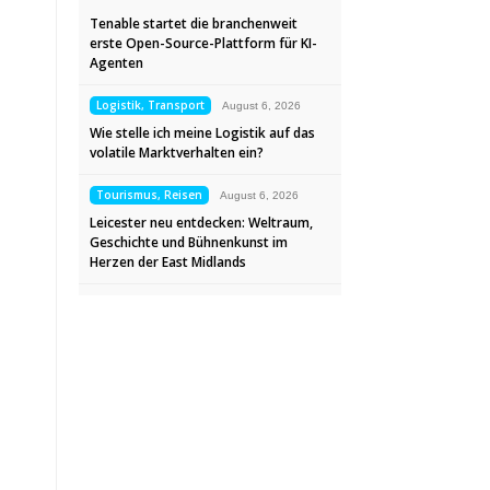
Tenable startet die branchenweit
erste Open-Source-Plattform für KI-
Agenten
Logistik, Transport
August 6, 2026
Wie stelle ich meine Logistik auf das
volatile Marktverhalten ein?
Tourismus, Reisen
August 6, 2026
Leicester neu entdecken: Weltraum,
Geschichte und Bühnenkunst im
Herzen der East Midlands