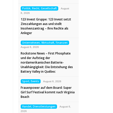
Politik, Recht, Gesellschaft
August
6, 2026
123 Invest Gruppe: 123 Invest setzt
Zinszahlungen aus und stellt
Insolvenzantrag – Ihre Rechte als
Anleger
Unternehmen, Wirtschaft, Finanzen
August 6, 2026
Rockstone News – First Phosphate
und der Aufstieg der
nordamerikanischen Batterie-
Unabhängigkeit: Die Entstehung des
Battery Valley in Québec
Sport, Events
August 6, 2026
Frauenpower auf dem Board: Super
Girl Surf Festival kommt nach Virginia
Beach
Handel, Dienstleistungen
August 6,
2026