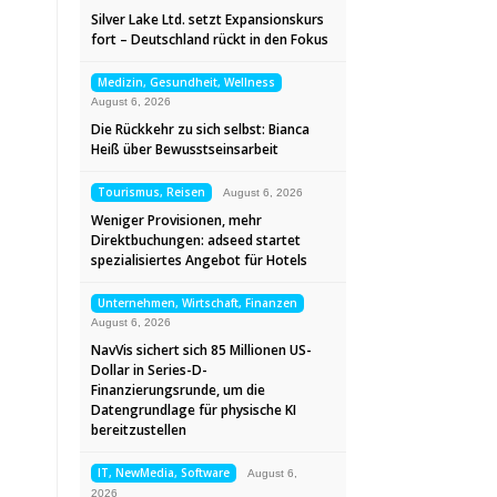
Silver Lake Ltd. setzt Expansionskurs
fort – Deutschland rückt in den Fokus
Medizin, Gesundheit, Wellness
August 6, 2026
Die Rückkehr zu sich selbst: Bianca
Heiß über Bewusstseinsarbeit
Tourismus, Reisen
August 6, 2026
Weniger Provisionen, mehr
Direktbuchungen: adseed startet
spezialisiertes Angebot für Hotels
Unternehmen, Wirtschaft, Finanzen
August 6, 2026
NavVis sichert sich 85 Millionen US-
Dollar in Series-D-
Finanzierungsrunde, um die
Datengrundlage für physische KI
bereitzustellen
IT, NewMedia, Software
August 6,
2026