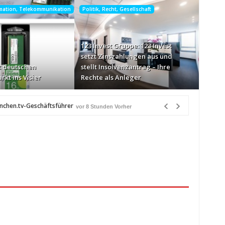
rmation, Telekommunikation
Politik, Recht, Gesellschaft
123 Invest Gruppe: 123 Invest
setzt Zinszahlungen aus und
 deutschen
stellt Insolvenzantrag – Ihre
rkt ins Visier
Rechte als Anleger
ünchen.tv-Geschäftsführer
vor 8 Stunden Vorher
-Markt ins Visier
vor 9 Stunden Vorher
n Québec
vor 9 Stunden Vorher
eiß über Bewusstseinsarbeit
vor 9 Stunden Vorher